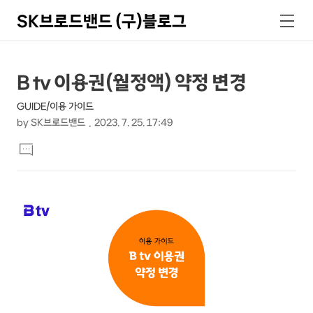
SK브로드밴드 (구)블로그
검
메
색
뉴
상
본
B tv 이용권(월정액) 약정 변경
문
세
GUIDE/이용 가이드
제
컨
by
SK브로드밴드
2023. 7. 25. 17:49
목
본
텐
댓
문
글
츠
달
기