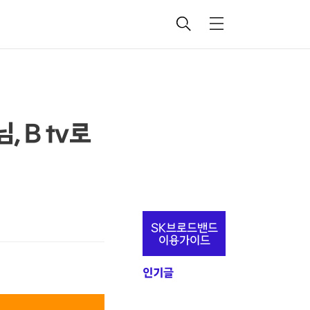
검
메
색
뉴
, B tv로
추
SK브로드밴드
가
이용가이드
정
인기글
보