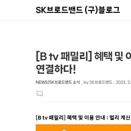
SK브로드밴드 (구)블로그
상
본
[B tv 패밀리] 혜택 및
문
세
연결하다!
제
컨
목
텐
NEWS/SK브로드밴드 소식
by
SK브로드밴드
2021. 3.
본
츠
댓
문
글
달
기
[B tv 패밀리] 혜택 및 이용 안내 : 멀리 계