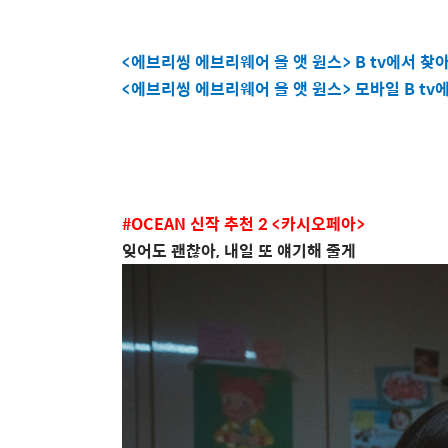
<
에브리씽 에브리웨어 올 앳 원스
> B tv
에서 찾
<
에브리씽 에브리웨어 올 앳 원스
>
모바일
B tv
#OCEAN
신작 추천
2 <
카시오페아
>
잊어도 괜찮아
,
내일 또 얘기해 줄게