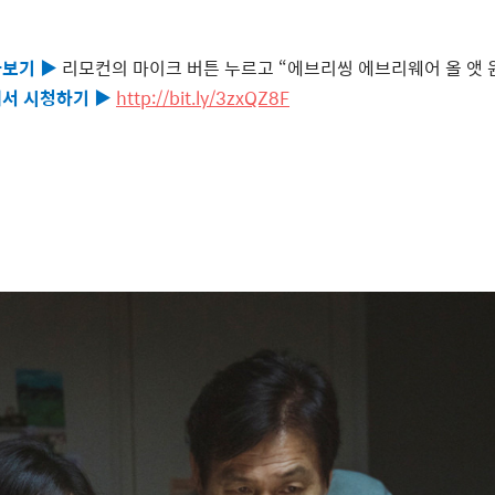
아보기
▶
리모컨의 마이크 버튼 누르고
“
에브리씽 에브리웨어 올 앳 
에서 시청하기
▶
http://bit.ly/3zxQZ8F