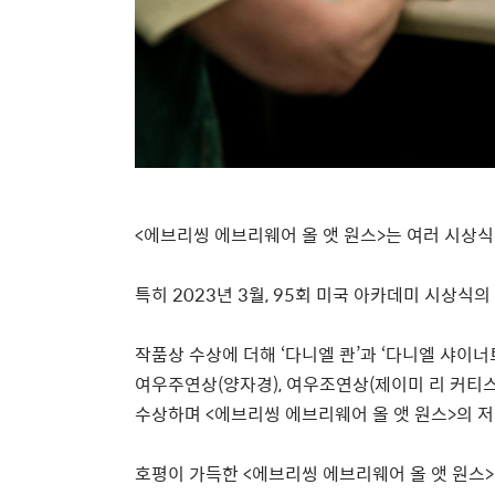
<
에브리씽 에브리웨어 올 앳 원스
>
는 여러 시상
특히
2023
년
3
월
, 95
회 미국 아카데미 시상식의
작품상 수상에 더해
‘
다니엘 콴
’
과
‘
다니엘 샤이너
여우주연상
(
양자경
),
여우조연상
(
제이미 리 커티
수상하며
<
에브리씽 에브리웨어 올 앳 원스
>
의 
호평이 가득한
<
에브리씽 에브리웨어 올 앳 원스
>