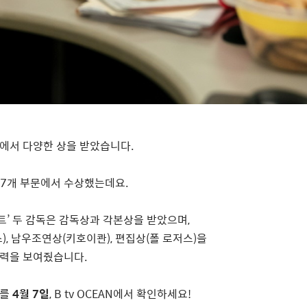
식에서 다양한 상을 받았습니다
.
7
개 부문에서 수상했는데요
.
트
’
두 감독은 감독상과 각본상을 받았으며
,
스
),
남우조연상
(
키호이콴
),
편집상
(
폴 로저스
)
을
저력을 보여줬습니다
.
를
4
월
7
일
, B tv OCEAN
에서 확인하세요
!