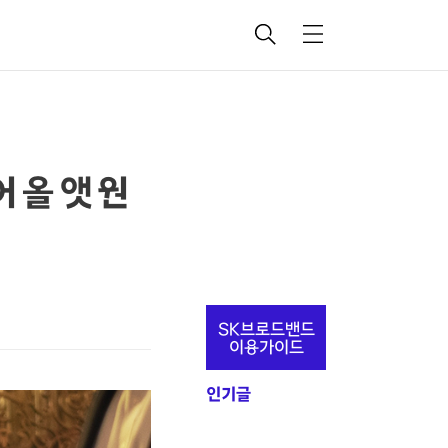
검
메
색
뉴
 올 앳 원
추
SK브로드밴드
가
이용가이드
정
인기글
보