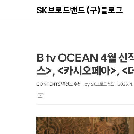
SK브로드밴드 (구)블로그
상
본
B tv OCEAN 4월 
문
세
스>, <카시오페아>, <
제
컨
목
텐
CONTENTS/콘텐츠 추천
by
SK브로드밴드
2023. 4.
본
츠
댓
문
글
달
기