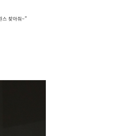
원스 찾아줘
~”