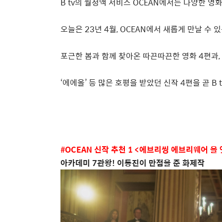
B tv
의 월정액 서비스
OCEAN
에서는 다양한 영
오늘은
23
년
4
월
, OCEAN
에서 새롭게 만날 수 
포근한 봄과 함께 찾아온 따끈따끈한 영화
4
편과
,
‘
에에올
’
등 많은 호평을 받았던 신작
4
편을 곧
B 
#OCEAN
신작 추천
1 <
에브리씽 에브리웨어 올 
아카데미
7
관왕
!
이동진이 만점을 준 화제작