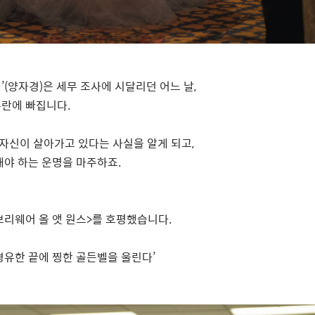
린
’(
양자경
)
은 세무 조사에 시달리던 어느 날
,
혼란에 빠집니다
.
자신이 살아가고 있다는 사실을 알게 되고
,
해야 하는 운명을 마주하죠
.
리웨어 올 앳 원스
>
를 호평했습니다
.
경유한 끝에 찡한 골든벨을 울린다
’