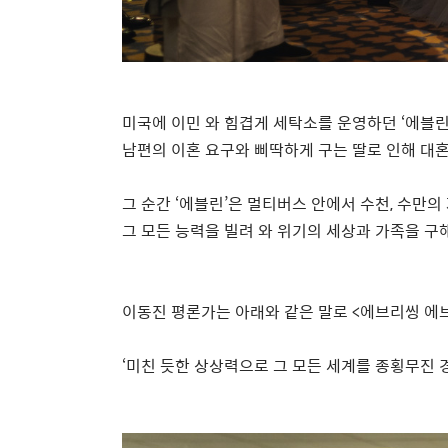
미국에 이민 와 힘겹게 세탁소를 운영하던
‘
에블
남편의 이혼 요구와 삐딱하게 구는 딸로 인해 대
그 순간
‘
에블린
’
은 멀티버스 안에서 수천
,
수만의 
그 모든 능력을 빌려 와 위기의 세상과 가족을 구
이동진 평론가는 아래와 같은 말로
<
에브리씽 에브
‘
미친 듯한 상상력으로 그 모든 세계를 종횡무진 