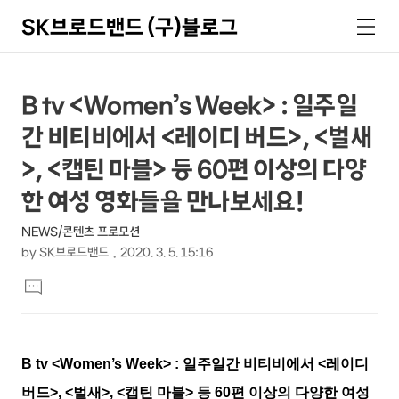
SK브로드밴드 (구)블로그
검
메
색
뉴
상
본
B tv <Women’s Week> : 일주일
문
세
간 비티비에서 <레이디 버드>, <벌새
제
컨
목
>, <캡틴 마블> 등 60편 이상의 다양
텐
한 여성 영화들을 만나보세요!
츠
NEWS/콘텐츠 프로모션
by
SK브로드밴드
2020. 3. 5. 15:16
본
댓
문
글
달
기
B tv <Women’s Week> : 일주일간 비티비에서 <레이디
버드>, <벌새>, <캡틴 마블> 등 60편 이상의 다양한 여성