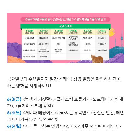
금요일부터
수요일까지
알찬
스케줄
!
상영
일정을
확인하시고
원
하는
영화를
시청하세요
!
6/3(
금
)
<
녹색과
거짓말
>, <
플라스틱
표류기
>, <
노르웨이
기후
재
판
>, <
플라이스토세
공원
>
6/4(
토
)
<
개미와
베짱이
>, <
사라지는
유목민
>, <
친절한
인간
,
해변
과
바다거북
>, <
우유의
종말
>
6/5(
일
)
<
지구를
구하는
방법
>, <
강가
>, <
아주
오래된
미래도시
>