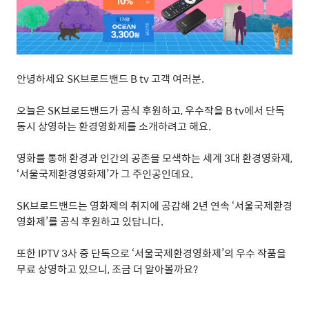
안녕하세요
SK
브로드밴드
B tv
고객
여러분
.
오늘은
SK
브로드밴드가
공식
후원하고
,
우수작을
B tv
에서
단독
동시
상영하는
환경영화제를
소개하려고
해요
.
영화를
통해
환경과
인간의
공존을
모색하는
세계
3
대 환경영화제
,
‘
서울국제환경영화제
’
가
그
주인공인데요
.
SK
브로드밴드는
영화제의
취지에
공감해
2
년
연속
‘
서울국제환경
영화제
’
를
공식
후원하고
있답니다
.
또한
IPTV 3
사
중
단독으로
‘
서울국제환경영화제
’
의
우수
작품을
무료
상영하고
있으니
,
조금
더
알아볼까요
?