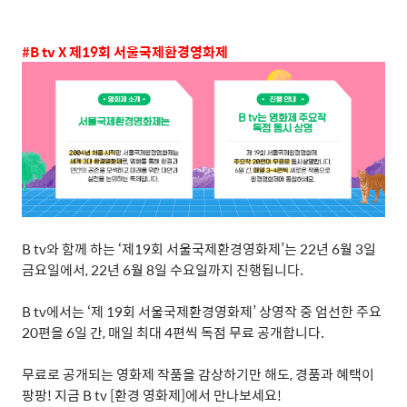
#B tv X
제
19
회
서울국제환경영화제
B tv
와
함께
하는
‘
제
19
회
서울국제환경영화제
’
는
22
년
6
월
3
일
금요일에서
, 22
년
6
월
8
일
수요일까지
진행됩니다
.
B tv
에서는
‘
제
19
회
서울국제환경영화제
’
상영작
중
엄선한
주요
20
편을
6
일
간
,
매일
최대
4
편씩
독점
무료
공개합니다
.
무료로
공개되는
영화제
작품을
감상하기만
해도
,
경품과
혜택이
팡팡
!
지금
B tv [
환경
영화제
]
에서
만나보세요
!