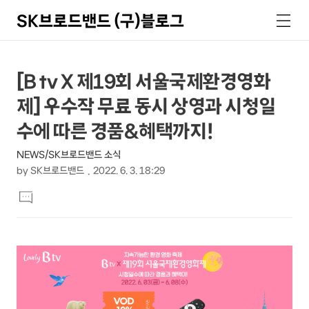
SK브로드밴드 (구)블로그
검
메
색
뉴
상
본
[B tv X 제19회 서울국제환경영화
문
세
제] 우수작 무료 동시 상영과 시청일
제
컨
목
수에 따른 경품&혜택까지!
텐
NEWS/SK브로드밴드 소식
츠
by
SK브로드밴드
2022. 6. 3. 18:29
본
댓
문
글
달
기