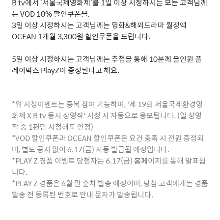
B tv
에서
‘
서울국제영화제
’
를
1
일
이상
시청하시는
모든
고객님께
는
VOD 10%
할인쿠폰을
,
3
일
이상
시청하시는
고객님께는
영화
&
해외드라마
월정액
OCEAN 1
개월
3,300
원
할인쿠폰을
드립니다
.
5
일
이상
시청하시는
고객님께는
추첨을
통해
10
분께
올인원
플
레이박스
PlayZ
이
증정된다고
해요
.
*
위 시청이벤트는 중복 참여 가능하며
, '
제
19
회 서울국제환경영
화제
X B tv
동시 상영작
'
시청 시 자동으로 응모됩니다
. (
일 상영
작 중
1
편만 시청해도 인정
)
*VOD
할인쿠폰과
OCEAN
할인쿠폰은 요건 충족 시 전원 증정되
며
,
별도 공지 없이
6.17(
금
)
자동 발급될 예정입니다
.
*PLAY Z
경품 이벤트 당첨자는
6.17(
금
)
홈페이지를 통해 발표됩
니다
.
*PLAY Z
경품은
6
월 말 순차 발송 예정이며
,
당첨 고객에게는 경품
발송 전 등록된 번호로 안내 문자가 발송됩니다
.