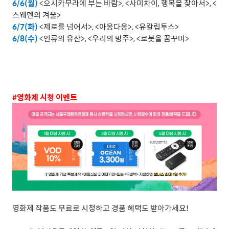
6/6(
월
)
<
오시카무라에
부는
바람
>, <
사미차이
,
행복을
찾아서
>, <
스웨덴의
겨울
>
6/7(
화
)
<
제로를
넘어서
>, <
아옹다옹
>, <
유칼립투스
>
6/8(
수
)
<
인류의
유산
>, <
우리의
방주
>, <
로봇을
꿈꾸며
>
#
영화제
시청
이벤트
영화제
작품도
무료로
시청하고
경품
혜택도
받아가세요
!