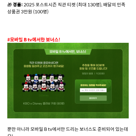
🎁
경품
:
2025
포스트시즌 직관 티켓
(
최대
130
명
),
배달의 민족
상품권
3
만원
(100
명
)
#
모바일
B tv
에서만 보너스
!
뿐만 아니라 모바일
B tv
에서만 드리는 보너스도 준비되어 있는데
요
!