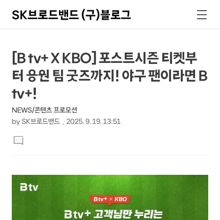
SK브로드밴드 (구)블로그
검
메
색
뉴
상
본
[B tv+ X KBO] 포스트시즌 티켓부
문
세
터 응원 팀 굿즈까지! 야구 팬이라면 B
제
컨
목
tv+!
텐
NEWS/콘텐츠 프로모션
츠
by
SK브로드밴드
2025. 9. 19. 13:51
본
댓
문
글
달
기