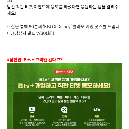
앞선 직관 티켓 이벤트에 응모를 하셨다면 응원하는 팀을 알려주
세요
!
추첨을 통해
80
분께
‘KBO X Disney’
콜라보 키링 굿즈를 드립니
다
. (
당첨자 발표
9/30(
화
))
#
잠깐만
, B tv+
고객만 된다고
?