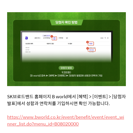
SK
브로드밴드 홈페이지
B world
에서
[
혜택
] > [
이벤트
] > [
당첨자
발표
]
에서 성함과 연락처를 기입하시면 확인 가능합니다
.
https://www.bworld.co.kr/event/benefit/event/event_wi
nner_list.do?menu_id=B08020000