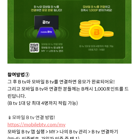
참여방법③
그 후
B tv
와 모바일
B tv
를 연결하면 응모가 완료되어요
!
그리고 모바일
B tv
와 연결한 분들께는
B
캐시
1,000
포인트를 드
린답니다
.
(B tv 1
대 당 최대
4
명까지 적립 가능
)
📱
모바일
B tv
연결 방법
!
https://mobilebtv.com/my
모바일
B tv
앱 실행
> MY >
나의
B tv
관리
> B tv
연결하기
(Wi-Fi,
인증번호
,
가입자 인증 중 택
1)