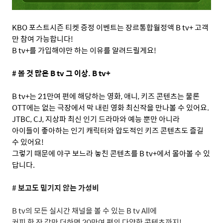
KBO
포스트시즌 티켓 증정 이벤트는 장르통합월정액
B tv+
고객
만 참여 가능합니다
!
B tv+
를 가입해야만 하는 이유를 알려드릴게요
!
#
볼 것 많은
B tv
그 이상
. B tv+
B tv+
는
21
만여 편에 해당하는 영화
,
애니
,
키즈 콘텐츠는 물론
OTT
에는 없는 극장에서 막 내린 영화 최신작을 만나볼 수 있어요
.
JTBC, CJ,
지상파 최신 인기 드라마와 예능 뿐만 아니라
아이들이 좋아하는 인기 캐릭터와 압도적인 키즈 콘텐츠도 즐길
수 있어요
!
그렇기 때문에 야구 보느라 놓친 콘텐츠를
B tv+
에서 몰아볼 수 있
답니다
.
#
보고도 믿기지 않는 가성비
B tv
의 모든 실시간 채널을 볼 수 있는
B tv All
에
커피 한 잔 값만 더하면
20
만여 편의 다양한 콘텐츠까지
!