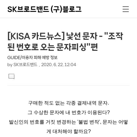
SK브로드밴드 (구)블로그
검
메
색
뉴
상
본
[KISA 카드뉴스] 낯선 문자 - "조작
문
세
된 번호로 오는 문자피싱"편
제
컨
목
GUIDE/이용자 피해 예방 정보
텐
by
SK브로드밴드
2020. 6. 22. 12:04
츠
본
댓
문
글
달
기
구매한 적도 없는 각종 결제내역 문자.
그 수상한 문자에 내 번호가 이용된다?
발신인의 번호를 거짓 변경하는 '불법 변작', 문자는 어떻
게 대처해야 할까요?