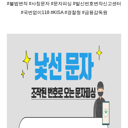
#불법변작 #사칭문자 #문자피싱 #발신번호변작신고센터
#국번없이118 #KISA #경찰청 #금융감독원