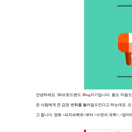
안녕하세요
. SK
브로드밴드
B
log
지기입니다
.
몸도 마음
은 사람에게 큰 감정 변화를 불러일으킨다고 하는데요
.
오
고 합니다
.
영화
<
피치퍼펙트
>
부터
<
수면의 과학
>, <
맘마