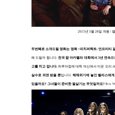
2015
년
5
월
28
일 개봉
/
엘
두번째로 소개드릴 영화는 영화
<
피치퍼펙트
:
언프리티 
해 드릴까 합니다
.
전국 팝 아카펠라 대회에서
3
년 연속으
고를 치고 맙니다
.
하루아침에 대학 여신에서 미운 오리 
실수로 외면 받을 뿐
입니다
.
해체위기에 놓인 벨라스에게 
있을까요
?
그녀들이 준비한 필살기는 무엇일까요
?
B tv 