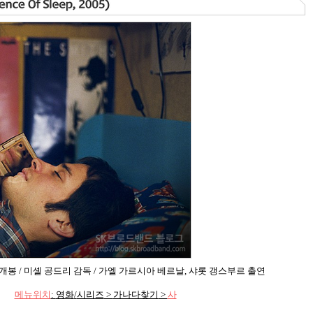
 개봉
/
미셸 공드리 감독
/
가엘 가르시아 베르날
,
샤롯 갱스부르 출연
메뉴위치
:
영화
/
시리즈
>
가나다찾기
>
사