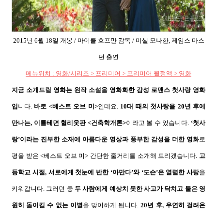
2015
년
6
월
18
일 개봉
/
마이클 호프만 감독
/
미셸 모나한
,
제임스 마스
던 출연
메뉴위치
:
영화
/
시리즈
>
프리미어
>
프리미어 월정액
>
영화
지금 소개드릴 영화는 원작 소설을 영화화한 감성 로맨스 첫사랑 영화
입
니다
.
바로
<
베스트 오브 미
>
인데요
.
10
대 때의 첫사랑을
20
년 후에
만나는
,
이를테면 헐리웃판
<
건축학개론
>
이라고 볼 수 있습니다
.
‘
첫사
랑
’
이라는 진부한 소재에 아름다운 영상과 풍부한 감성을 더한 영화
로
평을 받은
<
베스트 오브 미
>
간단한 줄거리를 소개해 드리겠습니다
.
고
등학교 시절
,
서로에게 첫눈에 반한
‘
아만다
’
와
‘
도슨
’
은 열렬한 사랑
을
키워갑니다
.
그러던 중
두 사람에게 예상치 못한 사고가 닥치고 둘은 영
원히 돌이킬 수 없는 이별
을 맞이하게 됩니다
.
20
년 후
,
우연히 걸려온