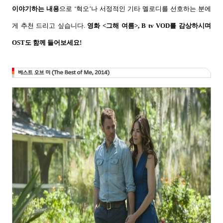
이야기하는 내용
으로
‘
혁오
’
나 서정적인 기타 멜로디를 선호하는 분에
게 추천 드리고 싶습니다
.
영화
<
그해 여름
>, B tv VOD
를 감상하시며
OST
도 함께 들어보세요
!