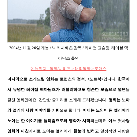
2004
년
11
월
26
일 개봉
/
닉 카사베츠 감독
/
라이언 고슬링
,
레이첼 맥
아담즈 출연
메뉴위치
:
영화
/
시리즈
>
해외영화
>
로맨스
마지막으로 소개드릴 영화는 로맨스의 정석
, <
노트북
>
입니다
.
한국에
서 유명한 레이첼 맥아담즈가 러블리하고도 청순한 모습으로 열연
을
펼친 영화인데요
.
간단한 줄거리를 소개해 드리겠습니다
.
영화는 노아
와 앨리
의 사랑 이야기를 기반
으로 합니다
.
이제는 노인이 된 앨리에게
노아는 한 이야기를 들려줌으로써 영화가 시작
되는데요
.
여느 첫사랑
영화와 마찬가지로 노아는 앨리에게 한눈에 반하고
열정적인 사랑을