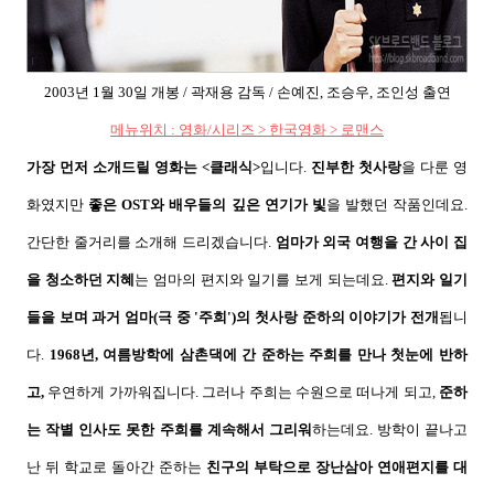
2003
년
1
월
30
일 개봉
/
곽재용 감독
/
손예진
,
조승우
,
조인성 출연
메뉴위치
:
영화
/
시리즈
>
한국영화
>
로맨스
가장 먼저 소개드릴 영화는
<
클래식
>
입니다
.
진부한 첫사랑
을 다룬 영
화였지만
좋은
OST
와 배우들의 깊은 연기가 빛
을 발했던 작품인데요
.
간단한 줄거리를 소개해 드리겠습니다
.
엄마가 외국 여행을 간 사이 집
을 청소하던 지혜
는 엄마의 편지와 일기를 보게 되는데요
.
편지와 일기
들을 보며 과거 엄마
(극 중 '
주희'
)
의 첫사랑 준하
의 이야기가 전개
됩니
다
.
1968
년
,
여름방학에 삼촌댁에 간 준하는 주희를 만나 첫눈에 반하
고
,
우연하게 가까워집니다
.
그러나 주희는 수원으로 떠나게 되고
,
준하
는 작별 인사도 못한 주희를 계속해서 그리워
하는데요
.
방학이 끝나고
난 뒤 학교로 돌아간 준하는
친구의 부탁으로 장난삼아 연애편지를 대