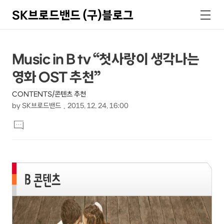
SK브로드밴드 (구)블로그
검
메
색
뉴
상
본
Music in B tv “첫사랑이 생각나는
문
세
영화 OST 추천”
제
컨
목
CONTENTS/콘텐츠 추천
텐
by
SK브로드밴드
2015. 12. 24. 16:00
츠
본
댓
문
글
달
기