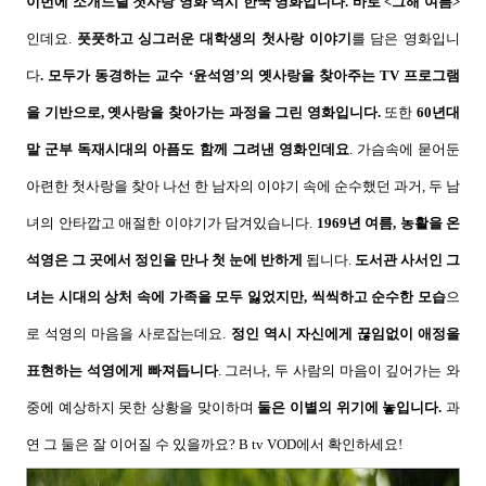
이번에 소개드릴 첫사랑 영화 역시 한국 영화입니다
.
바로
<
그해 여름
>
인데요
.
풋풋하고 싱그러운 대학생의 첫사랑 이야기
를 담은 영화입니
다
.
모두가 동경하는 교수
‘
윤석영
’
의 옛사랑을 찾아주는
TV
프로그램
을 기반으로,
옛사랑을 찾아가는 과정을 그린 영화입니다.
또한
60
년대
말 군부 독재시대의 아픔도 함께 그려낸 영화인데요
.
가슴속에 묻어둔
아련한 첫사랑을 찾아 나선 한 남자의 이야기 속에 순수했던 과거
,
두 남
녀의 안타깝고 애절한 이야기가 담겨있습니다
.
1969
년 여름
,
농활을 온
석영은 그 곳에서 정인을 만나 첫 눈에 반하게
됩니다
.
도서관 사서인 그
녀는 시대의 상처 속에 가족을 모두 잃었지만
,
씩씩하고 순수한 모습
으
로 석영의 마음을 사로잡는데요
.
정인 역시 자신에게 끊임없이 애정을
표현하는 석영에게 빠져듭니다
.
그러나
,
두 사람의 마음이 깊어가는 와
중에 예상하지 못한 상황을 맞이하며
둘은 이별의 위기에 놓입니다
.
과
연 그 둘은 잘 이어질 수 있을까요
? B tv VOD
에서 확인하세요
!