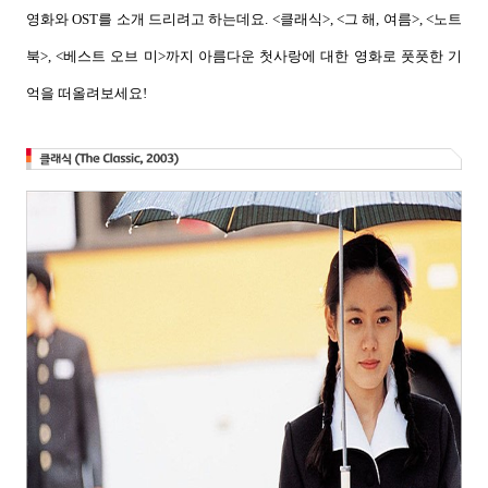
영화와
OST
를 소개 드리려고 하는데요
. <
클래식
>, <
그 해
,
여름
>, <
노트
북
>, <
베스트 오브 미
>
까지 아름다운 첫사랑에 대한 영화로 풋풋한 기
억을 떠올려보세요
!