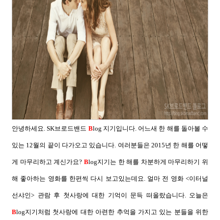
안녕하세요
. SK
브로드밴드
B
log
지기입니다
.
어느새 한 해를 돌아볼 수
있는
12
월의 끝이 다가오고 있습니다
.
여러분들은
2015
년 한 해를 어떻
게 마무리하고 계신가요
?
B
log
지기는 한 해를 차분하게 마무리하기 위
해 좋아하는 영화를 한편씩 다시 보고있는데요
.
얼마 전 영화
<
이터널
선샤인
>
관람 후 첫사랑에 대한 기억이 문득 떠올랐습니다
.
오늘은
B
log
지기처럼 첫사랑에 대한 아련한 추억을 가지고 있는 분들을 위한