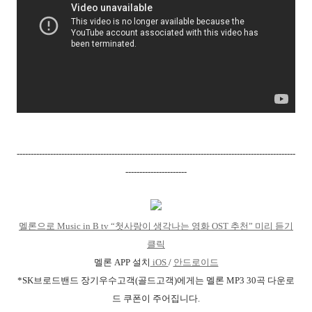
----------------------------------------------------------------------------------------------------
----------------------
멜론으로 Music in B tv “첫사랑이 생각나는 영화 OST 추천” 미리 듣기
클릭
멜론
APP
설치
iOS
/
안드로이드
*SK
브로드밴드 장기우수고객
(
골드고객
)
에게는 멜론
MP3 30
곡 다운로
드 쿠폰이 주어집니다
.