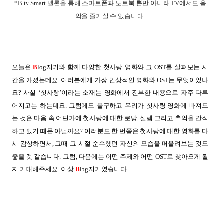
*B tv Smart
멜론을 통해 스마트폰과 노트북 뿐만 아니라
TV
에서도 음
악을 즐기실 수 있습니다
.
----------------------------------------------------------------------------------------------------
----------------------
오늘은
B
log
지기와 함께 다양한 첫사랑 영화와 그
OST
를 살펴보는 시
간을 가졌는데요
.
여러분에게 가장 인상적인 영화와
OST
는 무엇이었나
요
?
사실
‘
첫사랑
’
이라는 소재는 영화에서
진부한 내용으로 자주 다루
어지고는 하는데요
.
그럼에도 불구하고 우리가 첫사랑 영화에 빠져드
는 것은 마음 속 어딘가에 첫사랑에 대한 로망
,
설렘 그리고 추억을 간직
하고 있기 때문 아닐까요
?
여러분도 한 번쯤은 첫사랑에 대한 영화를 다
시 감상하면서
,
그때 그 시절 순수했던 자신의 모습을 떠올려보는 것도
좋을 것 같습니다
.
그럼
,
다음에는 어떤 주제와 어떤
OST
로 찾아오게 될
지 기대해주세요
.
이상
B
log
지기였습니다
.