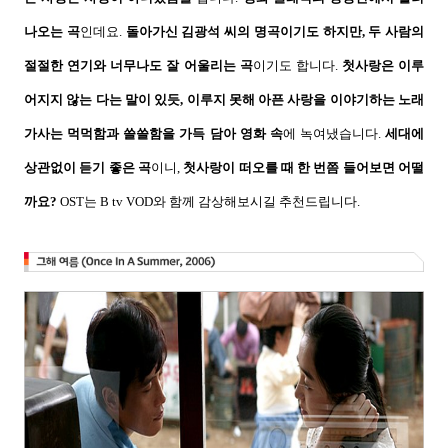
나오는 곡
인데요
.
돌아가신 김광석 씨의 명곡이기도 하지만
,
두 사람의
절절한 연기와 너무나도 잘 어울리는 곡
이기도 합니다
.
첫사랑은 이루
어지지 않는 다는 말이 있듯
,
이루지 못해 아픈 사랑을 이야기하는 노래
가사는 먹먹함과 쓸쓸함을 가득 담아 영화 속
에 녹여냈습니다
.
세대에
상관없이 듣기 좋은 곡
이니
,
첫사랑이 떠오를 때 한 번쯤 들어보면 어떨
까요
?
OST
는
B tv VOD
와 함께 감상해보시길 추천드립니다
.