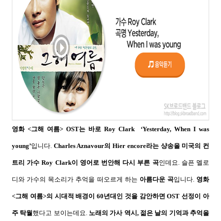
영화
<
그해 여름
> OST
는 바로
Roy Clark
‘Yesterday, When I was
young’
입니다
.
Charles Aznavour
의
Hier encore
라는 샹송을 미국의 컨
트리 가수
Roy Clark
이 영어로 번안해 다시 부른 곡
인데요
. 슬픈 멜로
디와 가수의 목소리가 추억을 떠오르게 하는
아름다운 곡
입니다
.
영화
<
그해 여름
>
의 시대적 배경이
60
년대인 것을 감안하면
OST
선정이 아
주 탁월
했다고 보이는데요
.
노래의 가사 역시
,
젊은 날의 기억과 추억을