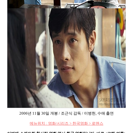
2006
년
11
월
30
일 개봉
/
조근식 감독
/
이병헌
,
수애 출연
메뉴위치
:
영화
/
시리즈
>
한국영화
>
로맨스