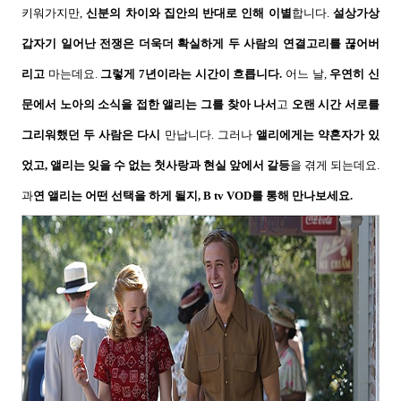
키워가지만
,
신분의 차이와 집안의 반대로 인해 이별
합니다
.
설상가상
갑자기 일어난 전쟁은 더욱더 확실하게 두 사람의 연결고리를 끊어버
리고
마는데요
.
그렇게
7
년이라는 시간이 흐릅니다
.
어느 날
,
우연히 신
문에서 노아의 소식을 접한 앨리는 그를 찾아 나서
고
오랜 시간 서로를
그리워했던 두 사람은 다시
만납니다
.
그러나
앨리에게는 약혼자가 있
었고
,
앨리는 잊을 수 없는 첫사랑과 현실 앞에서 갈등
을 겪게 되는데요
.
과
연 앨리는 어떤 선택을 하게 될지
, B tv VOD
를 통해 만나보세요
.