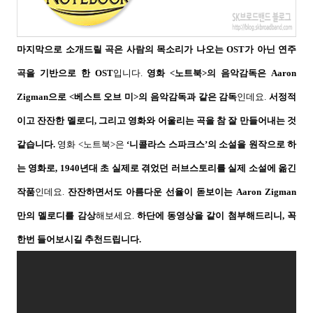
마지막으로 소개드릴 곡은 사람의 목소리가 나오는
OST
가 아닌 연주
곡을 기반으로 한
OST
입니다
.
영화
<
노트북
>
의 음악감독은
Aaron
Zigman
으로
<
베스트 오브 미
>
의 음악감독과 같은 감독
인데요
.
서정적
이고 잔잔한 멜로디
,
그리고 영화와 어울리는 곡을 참 잘 만들어내는 것
같습니다
.
영화
<
노트북
>
은
‘
니콜라스 스파크스
’
의 소설을 원작으로 하
는 영화로
, 1940
년대 초 실제로 겪었던 러브스토리를 실제 소설에 옮긴
작품
인데요
.
잔잔하면서도 아름다운 선율이 돋보이는
Aaron Zigman
만의 멜로디를 감상
해보세요
.
하단에 동영상을 같이 첨부해드리니
,
꼭
한번 들어보시길 추천드립니다
.