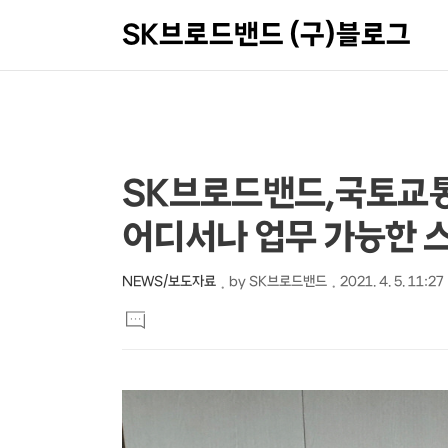
SK브로드밴드 (구)블로그
상
본
SK브로드밴드,국토교
문
세
어디서나 업무 가능한 
제
컨
목
텐
NEWS/보도자료
by
SK브로드밴드
2021. 4. 5. 11:27
본
츠
댓
문
글
달
기