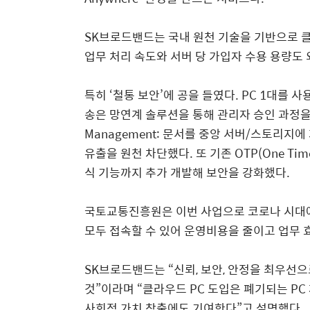
SK
브로드밴드는 국내 원천 기술을 기반으로 
업무 처리 속도와 서버 당 가입자 수용 용량도
특히
‘
철통 보안
’
에 공을 들였다
. PC 1
대를 사
송은 망연계 솔루션을 통해 관리자 승인 과정
Management:
문서를 중앙 서버
/
스토리지에
유출을 원천 차단했다
.
또 기존
OTP(One Time
식 기능까지 추가 개발해 보안을 강화
했다
.
국토교통진흥원은 이번 사업으로 코로나 시대
모두 접속할 수 있어 운영비용을 줄이고 업무 
SK
브로드밴드는
“
신뢰
,
보안
,
안정을 최우선으
것
”
이라며
“
클라우드
PC
도입은 폐기되는
PC
사회적 가치 창출에도 기여한다
”
고 설명했다
.