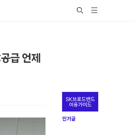
검
메
색
뉴
공급 언제
추
SK브로드밴드
가
이용가이드
정
인기글
보