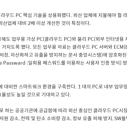
클라우드
PC
핵심 기술을 상용화했다
.
외산 업체에 지불해야 할 
 외산업체 대비
2
배 이상 개선한 것이 특징이다
.
용해도 업무용 가상
PC(
클라우드
PC)
와 물리
PC(
외부 인터넷용 
을 거치도록 했다
.
모든 업무용 자료는 클라우드
PC
서버와
ECM(E
 저장
,
자산화하고 유출을 방지하는 문서 중앙시스템
)
에 암호화된
 Passward :
일회용 패스워드를 이용하는 사용자 인증 방식
)
방
에 대비한 스마트워크 환경을 구축한다
. 1
대의
PC
로 내부 업무
효율성도 높일 것으로 기대하고 있다
.
로 하는 공공기관에 공급함에 따라 외산 중심인 클라우드
PC
시장
자원 감소
,
전력 및 탄소 소비량 감소
,
정보 유출 피해 방지
, SW
불