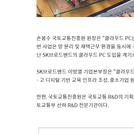
손봉수 국토교통진흥원 원장은
“
클라우드
PC
번 사업은 망 분리 및 재택근무 환경을 동시에
난
SK
브로드밴드의 클라우드
PC
도입을 계기
SK
브로드밴드 이방열 기업본부장은
“
클라우
·
고 디지털 기반 교육 인프라 조성
,
중소기업 
한편
,
국토교통진흥원은 국토교통
R&D
의 기획
토교통부 산하
R&D
전문기관이다
.