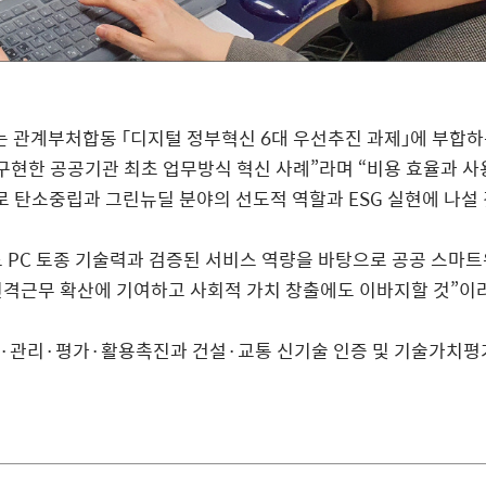
는 관계부처합동
「
디지털 정부혁신
6
대 우선추진 과제
」
에 부합하
 구현한 공공기관 최초 업무방식 혁신 사례
”
라며
“
비용 효율과 사
로
탄소중립과 그린뉴딜 분야의 선도적 역할과
ESG
실현에 나설 
드
PC
토종 기술력과 검증된 서비스 역량을 바탕
으로 공공 스마트
원격근무
확산에 기여하고 사회적 가치 창출에도 이바지
할 것
”
이
·
관리
·
평가
·
활용촉진과 건설
·
교통 신기술 인증 및 기술가치평