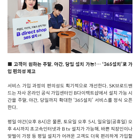
■
고객이 원하는
주말
,
야간
,
당일 설치 가능
!… ‘365
설치
’
로 가
입 편의성 제고
서비스 가입 과정의 편의성도 획기적으로 개선한다
. SK
브로드밴
드는 자사 온라인 공식 가입센터인
B
다이렉트샵에서 설치 가능 시
간을 주말
,
야간
,
당일까지 확대한
‘365
설치
’
서비스를 정식 오픈
한다
.
평일 야간
(
오후
8
시
)
은 물론
,
토요일 오후
5
시
,
일요일
(
공휴일
)
오
후
4
시까지 초고속인터넷과
B tv
설치가 가능해
,
바쁜 직장인이나
맞벌이 가정 등 평일 설치가 어려운 고객도 더욱 편리하게 가입할