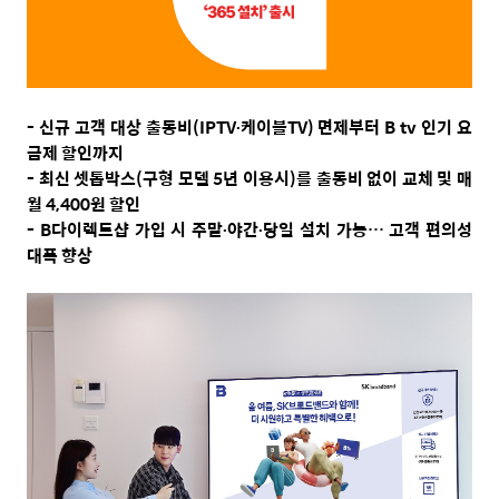
-
신규 고객 대상 출동비
(IPTV
∙케이블
TV)
면제부터
B tv
인기 요
금제 할인까지
-
최신 셋톱박스
(
구형 모델
5
년 이용시
)
를 출동비 없이 교체 및 매
월
4,400
원 할인
- B
다이렉트샵 가입 시 주말∙야간∙당일 설치 가능
…
고객 편의성
대폭 향상