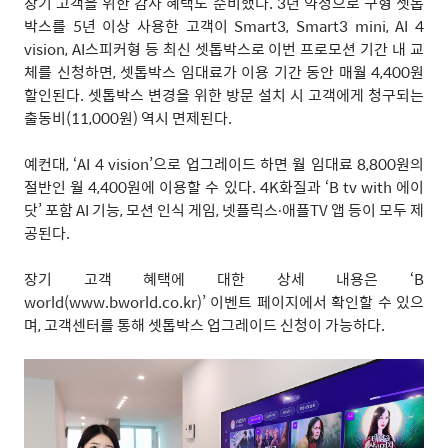
장기 고객을 위한 감사 혜택도 준비했다
. 3
년 약정으로
구형 셋톱
박스를
5
년 이상 사용한 고객이
Smart3, Smart3 mini, AI 4
vision, AI
스피커형 등 최신 셋톱박스로 이번 프로모션 기간 내 교
체를 신청하면
,
셋톱박스 임대료가 이용 기간 동안 매월
4,400
원
할인된다
.
셋톱박스 변경을 위한 방문 설치 시 고객에게 청구되는
출동비
(11,000
원
)
역시 면제된다
.
예컨대
,
‘AI 4 vision’
으로 업그레이드 하면 월 임대료
8,800
원의
절반인 월
4,400
원에 이용할 수 있다
. 4K
화질과
‘B tv with
에이
닷
’
포함
AI
기능
,
모션 인식 게임
,
넷플릭스
∙
애플
TV
앱 등이 모두 제
공된다
.
장기 고객 혜택에 대한 상세 내용은
‘B
world(www.bworld.co.kr)’
이벤트 페이지에서 확인할 수 있으
며
,
고객센터를 통해 셋톱박스 업그레이드 신청이 가능하다
.