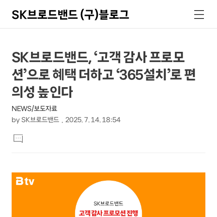
SK브로드밴드 (구)블로그
검
메
색
뉴
상
본
SK브로드밴드, ‘고객 감사 프로모
문
세
션’으로 혜택 더하고 ‘365설치’로 편
제
컨
목
의성 높인다
텐
NEWS/보도자료
츠
by
SK브로드밴드
2025. 7. 14. 18:54
본
댓
문
글
달
기