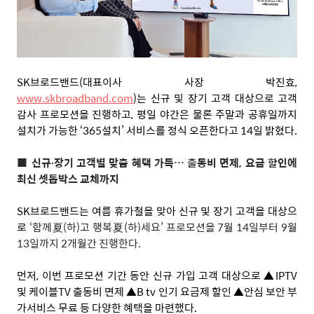
SK
브로드밴드
(
대표이사 사장 박진효
,
www.skbroadband.com
)
는 신규 및 장기 고객 대상으로 고객
감사 프로모션을 진행하고
,
평일 야간은 물론 주말과 공휴일까지
설치가 가능한
‘365
설치
’
서비스를 정식 오픈한다고
14
일 밝혔다
.
■
신규
∙
장기 고객별 맞춤 혜택 가득
…
출동비 면제
,
요금 할인에
최신 셋톱박스 교체까지
SK
브로드밴드는 여름 휴가철을 맞아 신규 및 장기 고객을 대상으
로
‘
함께夏
(
하
)
고 행복夏
(
하
)
세요
’
프로모션을
7
월
14
일부터
9
월
13
일까지
2
개월간 진행한다
.
먼저
,
이번 프로모션 기간 동안 신규 가입 고객 대상으로 ▲
IPTV
및 케이블
TV
출동비 면제 ▲
B tv
인기 요금제 할인 ▲안심 보안 부
가서비스 무료 등 다양한 혜택을 마련했다
.