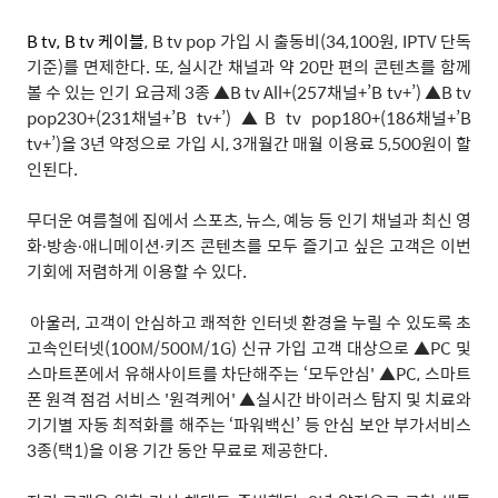
B tv, B tv
케이블
, B tv pop
가입 시 출동비
(34,100
원
, IPTV
단독
기준
)
를 면제한다
.
또
,
실시간 채널과 약
20
만 편의 콘텐츠를 함께
볼 수 있는 인기 요금제
3
종
▲
B tv All+(257
채널
+’B tv+’)
▲
B tv
pop230+(231
채널
+’B tv+’)
▲
B tv pop180+(186
채널
+’B
tv+’)
을
3
년 약정으로 가입 시
, 3
개월간 매월 이용료
5,500
원이 할
인된다
.
무더운 여름철에 집에서 스포츠
,
뉴스
,
예능 등 인기 채널과 최신 영
화
∙
방송
∙
애니메이션
∙
키즈 콘텐츠를 모두 즐기고 싶은 고객은 이번
기회에 저렴하게 이용할 수 있다
.
아울러
,
고객이 안심하고 쾌적한 인터넷 환경을 누릴 수 있도록 초
고속인터넷
(100M/500M/1G)
신규 가입 고객 대상으로
▲PC
및
스마트폰에서 유해사이트를 차단해주는
‘
모두안심
' ▲PC,
스마트
폰 원격 점검 서비스
'
원격케어
' ▲
실시간 바이러스 탐지 및 치료와
기기별 자동 최적화를 해주는
‘
파워백신
’
등 안심 보안 부가서비스
3
종
(
택
1)
을 이용 기간 동안 무료로 제공한다
.