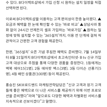
수 있다
. B
다이렉트샵에서 가입 신청 시 원하는 설치 일정을 직접
선택하면 된다
.
이로써
B
다이렉트샵을 이용하는 고객 편의성이 한층 높아졌다
.
▲
요금과 혜택을 한 눈에 확인할 수 있는
‘
바로 비교
’
▲상담사와 통
화 없이
24
시간 언제든지 셀프 가입하는
‘
바로가입
’
▲원하는 일
정에 맞춰 설치할 수 있는
‘365
설치
’
까지
,
이용 전 단계에 걸쳐 직
관적이고 간편한 고객 경험을 제공한다
.
한편
,
’365
설치
’
오픈 기념 푸짐한 혜택도 준비했다
. 7
월
14
일부
터
8
월
31
일까지
B
다이렉트샵에서 초고속인터넷
∙ B tv
신규 가입
고객 대상으로 추첨을 통해 다양한 경품을 증정한다
. 1
등에게는
맥북 에어
15(1
명
), 2
등 에어팟 맥스
(3
명
), 3
등 다이슨 선풍기
(5
명
), 4
등 배민 상품권
(100
명
)
등이 제공된다
.
홍승진
SK
브로드밴드
마케팅전략담당은
”
신규 고객과 장기 고객
들께 좋은 혜택으로 더 나은 서비스를 제공하기 위해 이번 프로모
션을 준비했다
”
라며
“
앞으로도 다양한 혜택과 차별화된 서비스를
지속적으로 선보이겠다
”
고 말했다
.