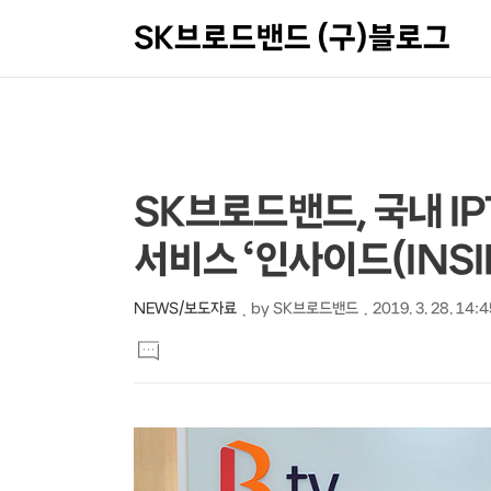
SK브로드밴드 (구)블로그
상
본
SK브로드밴드, 국내 IP
문
세
서비스 ‘인사이드(INSI
제
컨
목
텐
NEWS/보도자료
by
SK브로드밴드
2019. 3. 28. 14:4
본
츠
댓
문
글
달
기