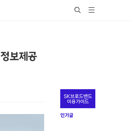
검
메
색
뉴
D 정보제공
추
SK브로드밴드
가
이용가이드
정
인기글
보