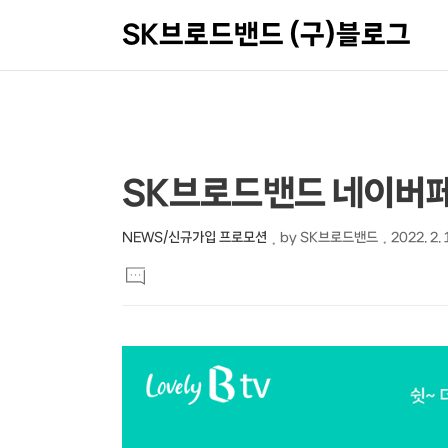
SK브로드밴드 (구)블로그
상
본
SK브로드밴드 네이버페
문
세
제
컨
NEWS/신규가입 프로모션
by
SK브로드밴드
2022. 2. 
본
목
텐
댓
문
글
츠
달
기