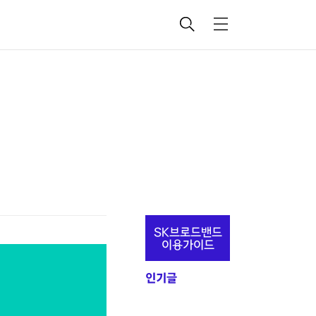
검
메
색
뉴
추
SK브로드밴드
가
이용가이드
정
인기글
보