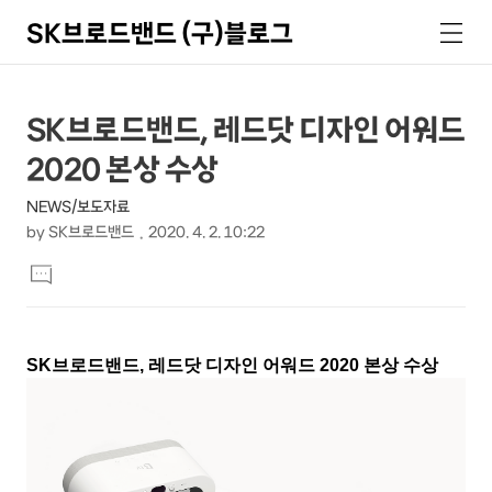
SK브로드밴드 (구)블로그
검
메
색
뉴
상
본
SK브로드밴드, 레드닷 디자인 어워드
문
세
2020 본상 수상
제
컨
목
NEWS/보도자료
텐
by
SK브로드밴드
2020. 4. 2. 10:22
츠
본
댓
문
글
달
기
SK브로드밴드, 레드닷 디자인 어워드 2020 본상 수상