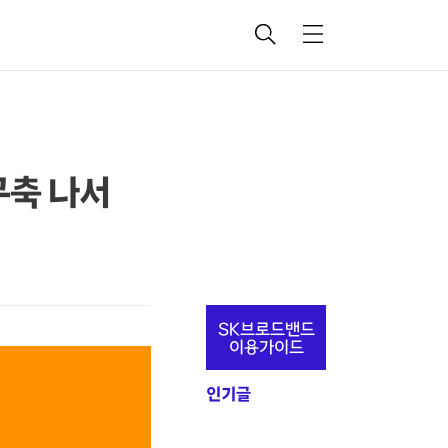
검
메
색
뉴
구축 나서
추
SK브로드밴드
가
이용가이드
정
인기글
보