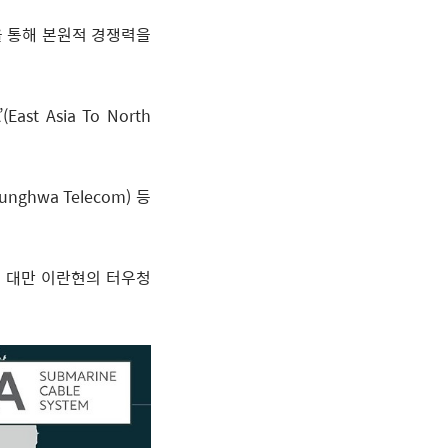
을 통해 본원적 경쟁력을
’(East Asia To North
hunghwa Telecom)
등
,
대만 이란현의 터우청