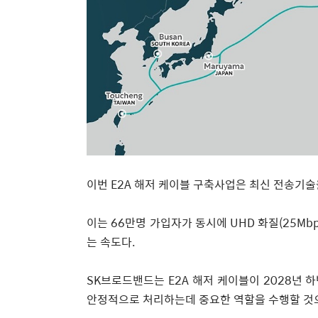
이번
E2A
해저 케이블 구축사업은 최신 전송기술
이는
66
만명 가입자가 동시에
UHD
화질
(25Mbp
는 속도다
.
SK
브로드밴드는
E2A
해저 케이블이
2028
년 하
안정적으로 처리하는데 중요한 역할을 수행할 것