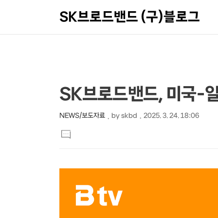
SK브로드밴드 (구)블로그
상
본
SK브로드밴드, 미국-일
문
세
제
컨
NEWS/보도자료
by
skbd
2025. 3. 24. 18:06
본
목
텐
댓
문
글
츠
달
기