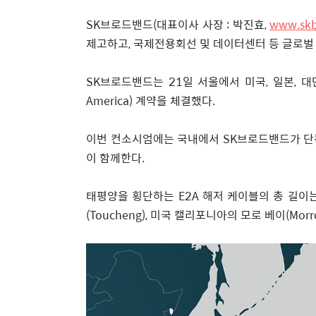
SK
브로드밴드
(
대표이사 사장
:
박진효
,
www.sk
제고하고
,
국제전용회선 및 데이터센터 등 글로벌
SK
브로드밴드는
21
일 서울에서 미국
,
일본
,
대
America)
계약을 체결했다
.
이번 컨소시엄에는 국내에서
SK
브로드밴드가 단
이 함께한다
.
태평양을 횡단하는
E2A
해저 케이블의 총 길이
(Toucheng),
미국 캘리포니아의 모로 베이
(Morr