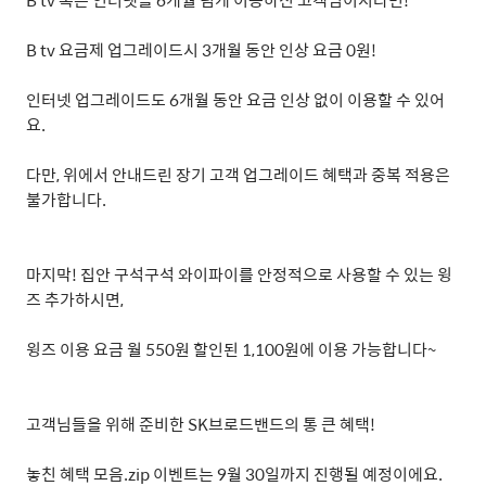
B tv
요금제 업그레이드시
3
개월 동안 인상 요금
0
원
!
인터넷 업그레이드도
6
개월 동안 요금 인상 없이 이용할 수 있어
요
.
다만
,
위에서 안내드린 장기 고객 업그레이드 혜택과 중복 적용은
불가합니다
.
마지막
!
집안 구석구석 와이파이를 안정적으로 사용할 수 있는 윙
즈 추가하시면
,
윙즈 이용 요금 월
550
원 할인된
1,100
원에 이용 가능합니다
~
고객님들을 위해 준비한
SK
브로드밴드의 통 큰 혜택
!
놓친 혜택 모음
.zip
이벤트는
9
월
30
일까지 진행될 예정이에요
.