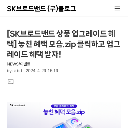
SK브로드밴드 (구)블로그
검
메
색
뉴
상
본
[SK브로드밴드 상품 업그레이드 혜
문
세
택] 놓친 혜택 모음.zip 클릭하고 업그
제
컨
목
레이드 혜택 받자!
텐
NEWS/이벤트
츠
by
skbd
2024. 4. 29. 15:19
본
댓
문
글
달
기