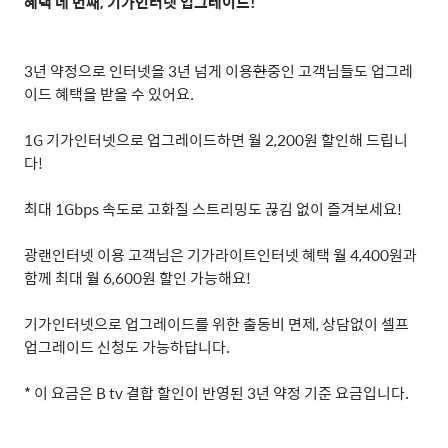
혜택 네 번째
,
기가인터넷 업그레이드
!
3
년 약정으로 인터넷을
3
년 넘게 이용
한
중인 고객님들도 업그레
이드 혜택을 받을 수 있어요
.
1G
기가인터넷으로 업그레이드하면 월
2,200
원 할인해 드립니
다
!
최대
1Gbps
속도로 고화질 스트리밍도 끊김 없이 즐겨보세요
!
광랜인터넷 이용 고객님은 기가라이트인터넷 혜택 월
4,400
원과
함께 최대 월
6,600
원 할인 가능해요
!
기가인터넷으로 업그레이드를 위한 출동비 면제
,
상담없이 셀프
업그레이드 신청도 가능하답니다
.
*
이 요금은
B tv
결합 할인이 반영된
3
년 약정 기준 요금입니다
.