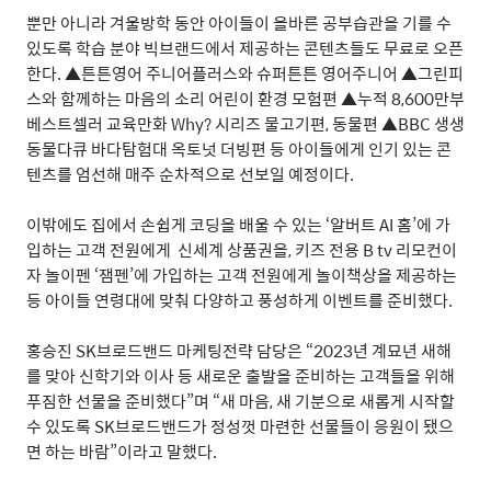
뿐만 아니라 겨울방학 동안 아이들이 올바른 공부습관을 기를 수
있도록 학습 분야 빅브랜드에서 제공하는 콘텐츠들도 무료로 오픈
한다
. ▲
튼튼영어 주니어플러스와 슈퍼튼튼 영어주니어
▲
그린피
스와 함께하는 마음의 소리 어린이 환경 모험편
▲
누적
8,600
만부
베스트셀러 교육만화
Why?
시리즈 물고기편
,
동물편
▲BBC
생생
동물다큐 바다탐험대 옥토넛 더빙편 등 아이들에게 인기 있는 콘
텐츠를 엄선해 매주 순차적으로 선보일 예정이다
.
이밖에도 집에서 손쉽게 코딩을 배울 수 있는
‘
알버트
AI
홈
’
에 가
입하는 고객 전원에게
신세계 상품권을
,
키즈 전용
B tv
리모컨이
자 놀이펜
‘
잼펜
’
에 가입하는 고객 전원에게 놀이책상을 제공하는
등 아이들 연령대에 맞춰 다양하고 풍성하게 이벤트를 준비했다
.
홍승진
SK
브로드밴드 마케팅전략 담당은
“2023
년 계묘년 새해
를 맞아 신학기와 이사 등 새로운 출발을 준비하는 고객들을 위해
푸짐한 선물을 준비했다
”
며
“
새 마음
,
새 기분으로 새롭게 시작할
수 있도록
SK
브로드밴드가 정성껏 마련한 선물들이 응원이 됐으
면 하는 바람
”
이라고 말했다
.