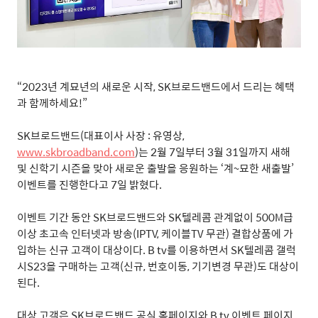
“
2023
년 계묘년의 새로운 시작
, SK
브로드밴드에서 드리는 혜택
과 함께하세요
!”
SK
브로드밴드
(
대표이사 사장
:
유영상
,
www.skbroadband.com
)
는
2
월
7
일부터
3
월
31
일까지 새해
및 신학기 시즌을 맞아 새로운 출발을 응원하는
‘
계
~
묘한 새출발
’
이벤트를 진행한다고
7
일 밝혔다
.
이벤트 기간 동안
SK
브로드밴드와
SK
텔레콤 관계없이
500M
급
이상 초고속 인터넷과 방송
(IPTV,
케이블
TV
무관
)
결합상품에 가
입하는 신규 고객이 대상이다
. B tv
를 이용하면서
SK
텔레콤 갤럭
시
S23
을 구매하는 고객
(
신규
,
번호이동
,
기기변경 무관
)
도 대상이
된다
.
대상 고객은
SK
브로드밴드 공식 홈페이지와
B tv
이벤트 페이지
,