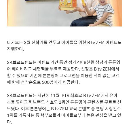
다가오는
3
월 신학기를 앞두고 아이들을 위한
B tv ZEM
이벤트도
진행한다
.
SK
브로드밴드는 이벤트 기간 동안 정가
4
만
8
천원 상당의 튼튼영
어 베이비리그 체험팩을 무료로 제공한다
.
신청은
B tv ZEM
에서
할 수 있으며 기존에 튼튼영어 프로그램을 이용한 적이 없는 고객
에 한해 선착순으로
500
명에게 제공한다
.
SK
브로드밴드는 지난해
11
월
IPTV
최초로
B tv ZEM
에서 유아
초등 영어교육 브랜드 선호도
1
위인 튼튼영어 콘텐츠를 무료로 선
보였다
.
이후 튼튼영어는
B tv ZEM
교육 콘텐츠 중 편당 시청건수
1
위를 기록하는 등 학부모들과 아이들로부터 높은 관심을 받고 있
다
.