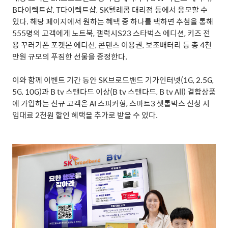
B
다이렉트샵
, T
다이렉트샵
, SK
텔레콤 대리점 등에서 응모할 수
있다
.
해당 페이지에서 원하는 혜택 중 하나를 택하면 추첨을 통해
555
명의 고객에게 노트북
,
갤럭시
S23
스타벅스 에디션
,
키즈 전
용 꾸러기폰 포켓몬 에디션
,
콘텐츠 이용권
,
보조배터리 등 총
4
천
만원 규모의 푸짐한 선물을 증정한다
.
이와 함께 이벤트 기간 동안
SK
브로드밴드 기가인터넷
(1G, 2.5G,
5G, 10G)
과
B tv
스탠다드 이상
(B tv
스탠다드
, B tv All)
결합상품
에 가입하는 신규 고객은
AI
스피커형
,
스마트
3
셋톱박스 신청 시
임대료
2
천원 할인 혜택을 추가로 받을 수 있다
.