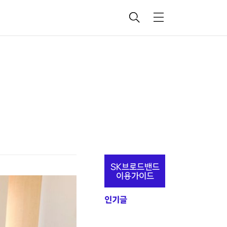
검
메
색
뉴
추
SK브로드밴드
가
이용가이드
정
인기글
보