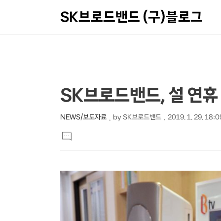
SK브로드밴드 (구)블로그
상
본
SK브로드밴드, 설 연휴
문
세
제
컨
NEWS/보도자료
by
SK브로드밴드
2019. 1. 29. 18:0
본
목
텐
댓
문
글
츠
달
기