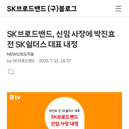
SK브로드밴드 (구)블로그
검
메
색
뉴
상
본
SK브로드밴드, 신임 사장에 박진효
문
세
전 SK쉴더스 대표 내정
제
컨
목
NEWS/보도자료
텐
by
SK브로드밴드
2023. 7. 21. 16:37
츠
본
댓
문
글
달
기