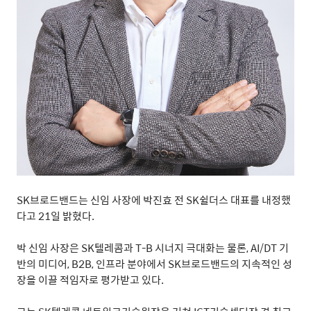
SK
브로드밴드는 신임 사장에 박진효 전
SK
쉴더스 대표를 내정했
다고
21
일 밝혔다
.
박 신임 사장은
SK
텔레콤과
T-B
시너지 극대화는 물론
, AI/DT
기
반의 미디어
, B2B,
인프라 분야에서
SK
브로드밴드의 지속적인 성
장을 이끌 적임자로 평가받고 있다
.