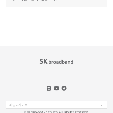
© SK BROADBAND CO. LTD. ALL RIGHTS RESERVED.