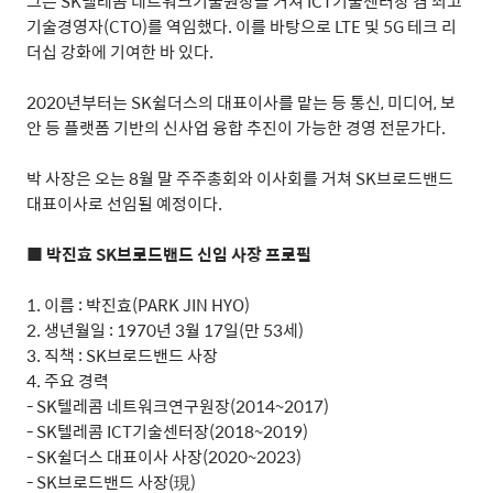
그는
SK
텔레콤 네트워크기술원장을 거쳐
ICT
기술센터장 겸 최고
기술경영자
(CTO)
를 역임했다
.
이를 바탕으로
LTE
및
5G
테크 리
더십 강화에 기여한 바 있다
.
2020
년부터는
SK
쉴더스의 대표이사를 맡는 등 통신
,
미디어
,
보
안 등 플랫폼 기반의 신사업 융합 추진이 가능한 경영 전문가다
.
박 사장은 오는
8
월 말 주주총회와 이사회를 거쳐
SK
브로드밴드
대표이사로 선임될 예정이다
.
■ 박진효
SK
브로드밴드 신임 사장 프로필
1.
이름
:
박진효
(PARK JIN HYO)
2.
생년월일
: 1970
년
3
월
17
일
(
만
53
세
)
3.
직책
: SK
브로드밴드 사장
4.
주요 경력
- SK
텔레콤 네트워크연구원장
(2014~2017)
- SK
텔레콤
ICT
기술센터장
(2018~2019)
- SK
쉴더스 대표이사 사장
(2020~2023)
- SK
브로드밴드 사장
(
現
)