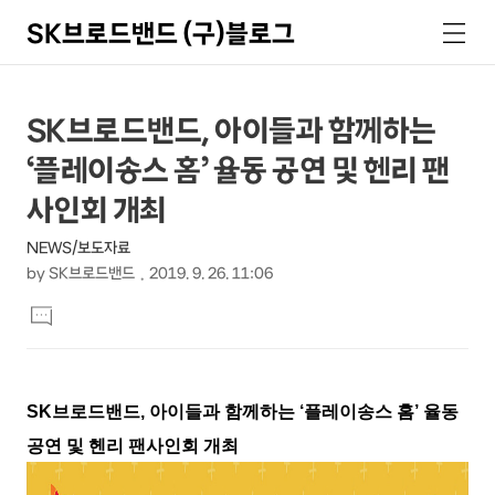
SK브로드밴드 (구)블로그
검
메
색
뉴
상
본
SK브로드밴드, 아이들과 함께하는
문
세
‘플레이송스 홈’ 율동 공연 및 헨리 팬
제
컨
목
사인회 개최
텐
NEWS/보도자료
츠
by
SK브로드밴드
2019. 9. 26. 11:06
본
댓
문
글
달
기
SK브로드밴드, 아이들과 함께하는 ‘플레이송스 홈’ 율동
공연 및 헨리 팬사인회 개최