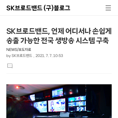
SK브로드밴드 (구)블로그
검
메
색
뉴
상
본
SK브로드밴드, 언제 어디서나 손쉽게
문
세
송출 가능한 전국 생방송 시스템 구축
제
컨
목
NEWS/보도자료
텐
by
SK브로드밴드
2021. 7. 7. 10:53
츠
본
댓
문
글
달
기