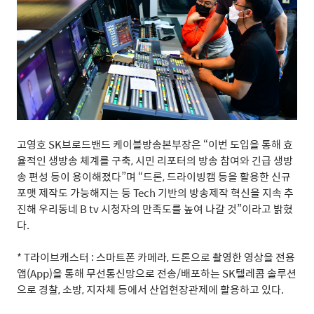
고영호
SK
브로드밴드 케이블방송본부장은
“
이번 도입을 통해 효
율적인 생방송 체계를 구축
,
시민 리포터의 방송 참여와 긴급 생방
송 편성 등이 용이해졌다
”
며
“
드론
,
드라이빙캠 등을 활용한 신규
포맷 제작도 가능해지는 등
Tech
기반의 방송제작 혁신을 지속 추
진해 우리동네
B tv
시청자의 만족도를 높여 나갈 것
”
이라고 밝혔
다
.
* T
라이브캐스터
:
스마트폰 카메라
,
드론으로 촬영한 영상을 전용
앱
(App)
을 통해 무선통신망으로 전송
/
배포하는
SK
텔레콤 솔루션
으로 경찰
,
소방
,
지자체 등에서 산업현장관제에 활용하고 있다
.