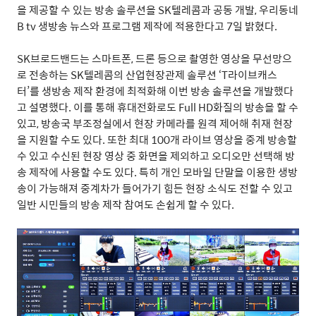
을 제공할 수 있는 방송 솔루션을
SK
텔레콤과 공동 개발
,
우리동네
B tv
생방송 뉴스와 프로그램 제작에 적용한다고
7
일 밝혔다
.
SK
브로드밴드는 스마트폰
,
드론 등으로 촬영한 영상을 무선망으
로 전송하는
SK
텔레콤의 산업현장관제 솔루션
‘T
라이브캐스
터
’
를 생방송 제작 환경에 최적화해 이번 방송 솔루션을 개발했다
고 설명했다
.
이를 통해 휴대전화로도
Full HD
화질의 방송을 할 수
있고
,
방송국 부조정실에서 현장 카메라를 원격 제어해 취재 현장
을 지원할 수도 있다
.
또한 최대
100
개 라이브 영상을 중계 방송할
수 있고 수신된 현장 영상 중 화면을 제외하고 오디오만 선택해 방
송 제작에 사용할 수도 있다
.
특히 개인 모바일 단말을 이용한 생방
송이 가능해져 중계차가 들어가기 힘든 현장 소식도 전할 수 있고
일반 시민들의 방송 제작 참여도 손쉽게 할 수 있다
.