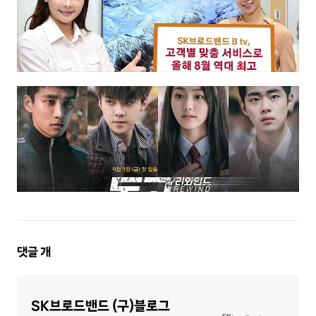
댓
댓글
개
글
영
역
SK브로드밴드 (구)블로그