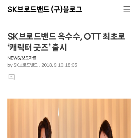
SK브로드밴드 (구)블로그
검
메
색
뉴
상
본
SK브로드밴드 옥수수, OTT 최초로
문
세
‘캐릭터 굿즈’ 출시
제
컨
목
NEWS/보도자료
텐
by
SK브로드밴드
2018. 9. 10. 18:05
츠
본
댓
문
글
달
기