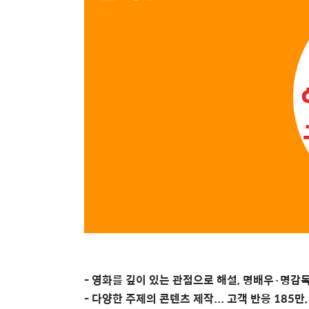
-
영화를
깊이
있는
관점으로
해설
,
명배우
·
명감
-
다양한
주제의
콘텐츠
제작
...
고객
반응
185
만