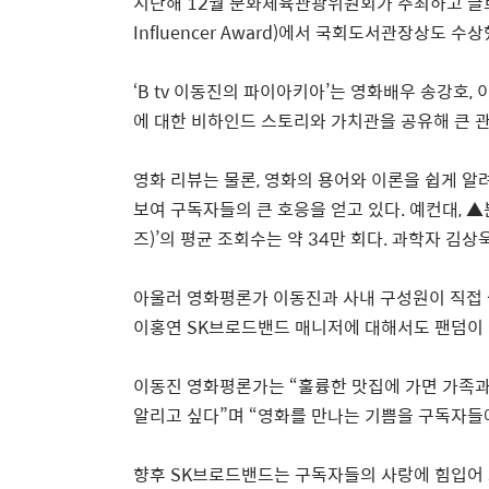
지난해
12
월
문화체육관광위원회가
주최하고
글
Influencer Award)
에서
국회도서관장상도
수상
‘
B tv
이동진의
파이아키아
’
는
영화배우
송강호
,
에
대한
비하인드
스토리와
가치관을
공유해
큰
영화
리뷰는
물론
,
영화의
용어와
이론을
쉽게
알
보여
구독자들의
큰
호응을
얻고
있다
.
예컨대
,
▲
즈
)
’
의
평균
조회수는
약
34
만
회다
.
과학자
김상
아울러
영화평론가
이동진과
사내
구성원이
직접
이홍연
SK
브로드밴드
매니저에
대해서도
팬덤이
이동진
영화평론가는
“
훌륭한
맛집에
가면
가족
알리고
싶다
”
며
“
영화를
만나는
기쁨을
구독자들
향후
SK
브로드밴드는
구독자들의
사랑에
힘입어