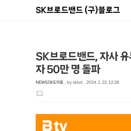
SK브로드밴드 (구)블로그
상
본
SK브로드밴드, 자사 유튜
문
세
자 50만 명 돌파
제
컨
목
텐
NEWS/보도자료
by
skbd
2024. 1. 22. 12:28
본
츠
댓
문
글
달
기