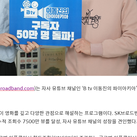
roadband.com
)
는
자사
유튜브
채널인
‘
B tv
이동진의
파이아키아
’
이
영화를
깊고
다양한
관점으로
해설하는
프로그램이다
. SK
브로드
누적
조회수
7500
만
뷰를
달성
,
자사
유튜브
채널의
성장을
견인했다