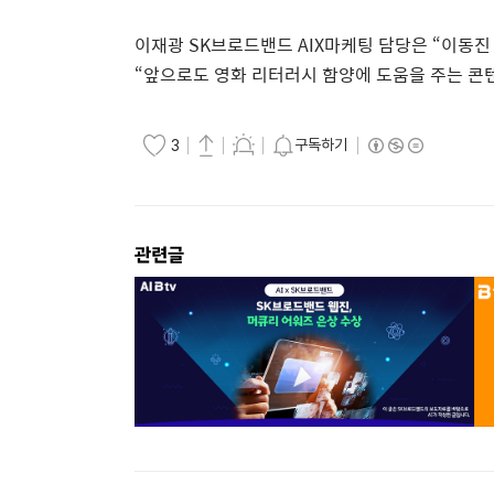
이재광
SK
브로드밴드
AIX
마케팅
담당은
“
이동진
“
앞으로도
영화
리터러시
함양에
도움을
주는
콘
구독하기
3
관련글