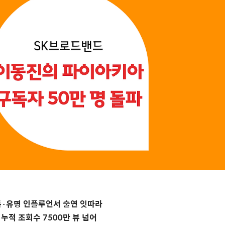
독
·
유명
인플루언서
출연
잇따라
,
누적
조회수
7500
만
뷰
넘어