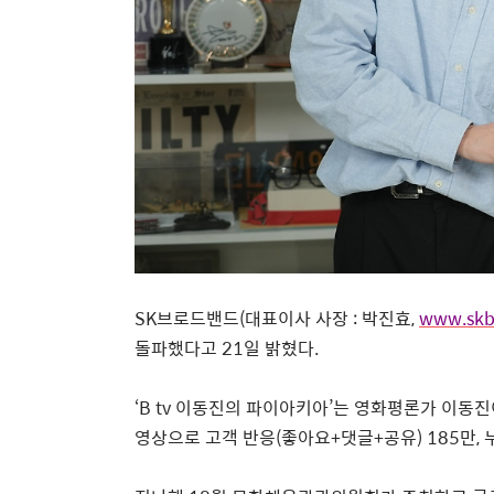
SK
브로드밴드
(
대표이사
사장
:
박진효
,
www.skb
돌파했다고
21
일
밝혔다
.
‘
B tv
이동진의
파이아키아
’
는
영화평론가
이동진
영상으로
고객
반응
(
좋아요
+
댓글
+
공유
) 185
만
,