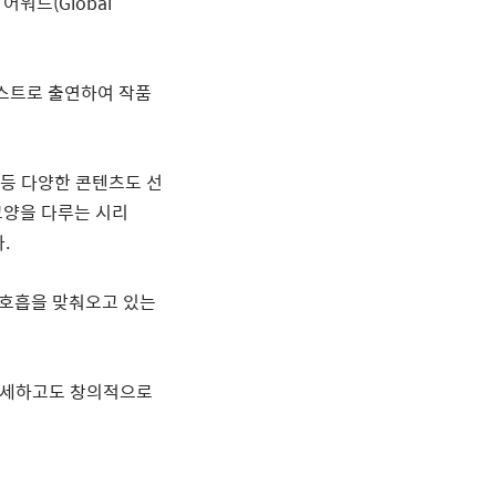
어워드
(Global
스트로
출연하여
작품
등
다양한
콘텐츠도
선
교양을
다루는
시리
다
.
호흡을
맞춰오고
있는
세하고도
창의적으로