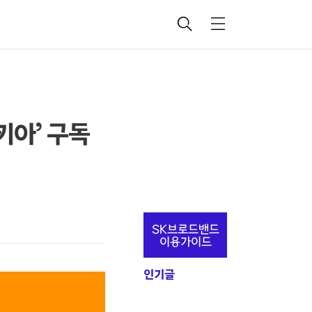
검
메
색
뉴
키아’ 구독
추
SK브로드밴드
가
이용가이드
정
인기글
보