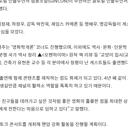
로벌
인플루언서
협동조합
(GINCON)
이
주관하는
글로벌
인플루언서
했다
.
이정재
,
하정우
,
감독
박찬욱
,
제임스
카메론
등
명배우
,
명감독들이
게
관심을
모았다
.
려주는
‘
영화학개론
’
코너도
진행했으며
,
이외에도
역사
·
문화
·
인문학
분쟁
국가
역사
정리
▲
<
오펜하이머
>
원작
책
리뷰
등
‘
교양이
집사
(
욱
,
건축가
유현준
교수
등
각
분야에서
정평이
난
게스트들도
출연했
출연해
함께
콘텐츠를
제작하는
점도
화제가
되고
있다
. 4
년
째
같이
생길만큼
채널의
활력소
역할을
톡톡히
하고
있기
때문이다
.
과
친구들을
데려가고
싶은
것처럼
좋은
영화의
훌륭한
점을
최대한
상
에게
전한다는
마음으로
임하고
있다
”
고
말했다
.
토크
콘서트를
개최해
팬덤
강화
활동을
진행할
계획이다
.