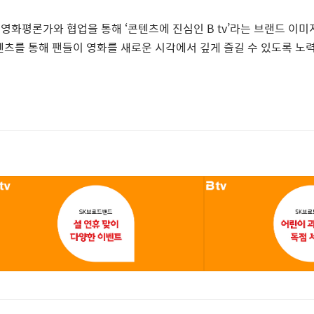
영화평론가와
협업을
통해
‘
콘텐츠에
진심인
B tv
’
라는
브랜드
이미
텐츠를
통해
팬들이
영화를
새로운
시각에서
깊게
즐길
수
있도록
노