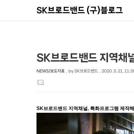
SK브로드밴드 (구)블로그
상
본
SK브로드밴드 지역채널
문
세
제
컨
NEWS/보도자료
by
SK브로드밴드
2020. 5. 21. 11:2
본
목
텐
댓
문
글
츠
달
기
SK브로드밴드 지역채널, 특화프로그램 제작해