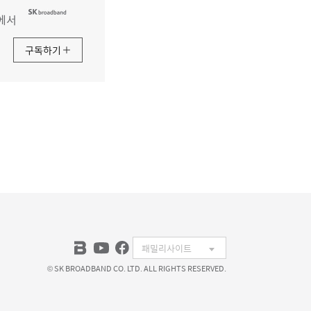
에서
구독하기
© SK BROADBAND CO. LTD. ALL RIGHTS RESERVED.