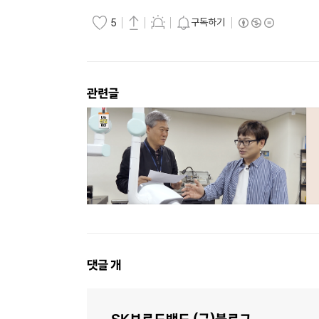
구독하기
5
관련글
댓
댓글
개
글
영