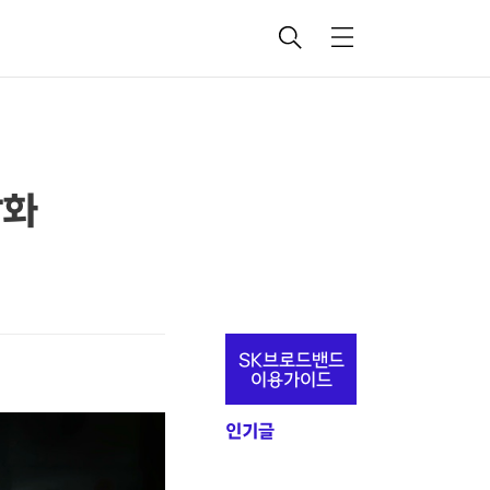
검
메
색
뉴
강화
추
SK브로드밴드
가
이용가이드
정
인기글
보