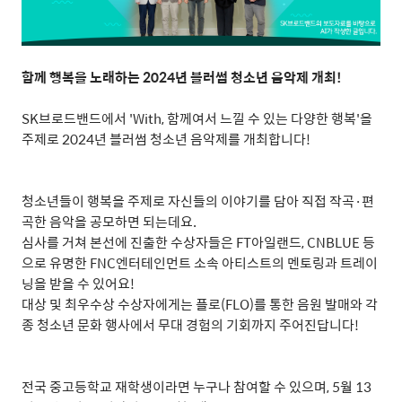
함께 행복을 노래하는
2024
년 블러썸 청소년 음악제 개최
!
SK
브로드밴드에서
'With,
함께여서 느낄 수 있는 다양한 행복
'
을
주제로
2024
년 블러썸 청소년 음악제를 개최합니다
!
청소년들이 행복을 주제로 자신들의 이야기를 담아 직접 작곡·편
곡한 음악을 공모하면 되는데요
.
심사를 거쳐 본선에 진출한 수상자들은
FT
아일랜드
, CNBLUE
등
으로 유명한
FNC
엔터테인먼트 소속 아티스트의 멘토링과 트레이
닝을 받을 수 있어요
!
대상 및 최우수상 수상자에게는 플로
(FLO)
를 통한 음원 발매와 각
종 청소년 문화 행사에서 무대 경험의 기회까지 주어진답니다
!
전국 중고등학교 재학생이라면 누구나 참여할 수 있으며
, 5
월
13