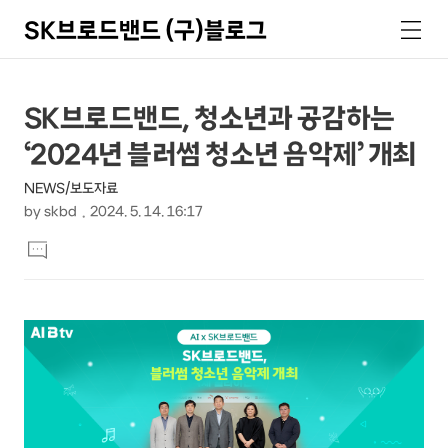
SK브로드밴드 (구)블로그
검
메
색
뉴
상
본
SK브로드밴드, 청소년과 공감하는
문
세
‘2024년 블러썸 청소년 음악제’ 개최
제
컨
목
NEWS/보도자료
텐
by
skbd
2024. 5. 14. 16:17
츠
본
댓
문
글
달
기