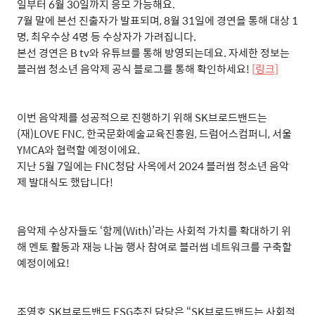
일부터
6
월
30
일까지 응모 가능해요
.
7
월 말에 본선 진출자가 발표되며
, 8
월
31
일에 경연을 통해 대상
1
명
,
최우수상
4
명 등 수상자가 가려집니다
.
본선 경연은
B tv
와 유튜브를 통해 방영되는데요
.
자세한 정보는
블러썸 청소년 음악제 공식 블로그를 통해 확인하세요
!
[
링크]
이번 음악제를 성공적으로 진행하기 위해
SK
브로드밴드는
(
재
)LOVE FNC,
한국문화예술교육진흥원
,
드럼어스컴퍼니
,
서울
YMCA
와 협력할 예정이에요
.
지난
5
월
7
일에는
FNC
청담 사옥에서
2024
블러썸 청소년 음악
제 발대식도 했답니다
!
음악제 수상자들도
‘
함께
(With)’
라는 사회적 가치를 확대하기 위
해 멘토 활동과 재능 나눔 행사 참여로 블러썸 네트워크를 구축할
예정이에요
!
조영호
SK
브로드밴드
ESG
추진 담당은
“SK
브로드밴드는 사회적