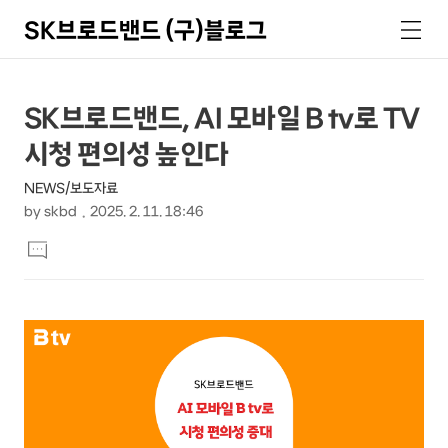
SK브로드밴드 (구)블로그
검
메
색
뉴
상
본
SK브로드밴드, AI 모바일 B tv로 TV
문
세
시청 편의성 높인다
제
컨
목
NEWS/보도자료
텐
by
skbd
2025. 2. 11. 18:46
츠
본
댓
문
글
달
기