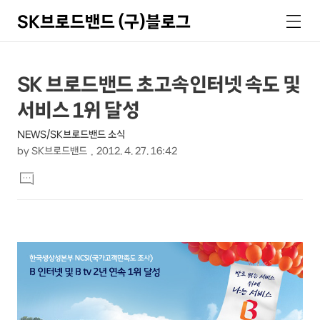
SK브로드밴드 (구)블로그
검
메
색
뉴
상
본
SK 브로드밴드 초고속인터넷 속도 및
문
세
서비스 1위 달성
제
컨
목
NEWS/SK브로드밴드 소식
텐
by
SK브로드밴드
2012. 4. 27. 16:42
츠
본
댓
문
글
달
기