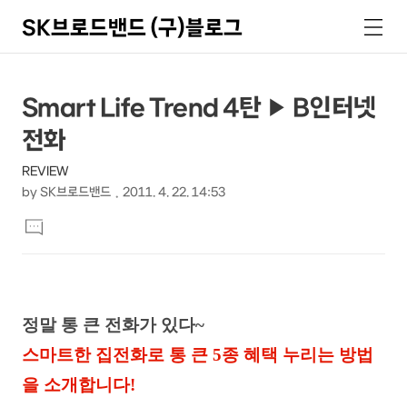
SK브로드밴드 (구)블로그
검
메
색
뉴
상
본
Smart Life Trend 4탄 ▶ B인터넷
문
세
전화
제
컨
목
REVIEW
텐
by
SK브로드밴드
2011. 4. 22. 14:53
츠
본
댓
문
글
달
기
정말 통 큰 전화가 있다~
스마트한 집전화로 통 큰 5종 혜택 누리는 방법
을 소개합니다!