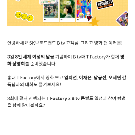
안녕하세요
SK
브로드밴드
B tv
고객님
,
그리고 영화 팬 여러분
!
3
월
8
일 세계 여성의 날
을 기념하여
B tv
와
T Factory
가 함께
영
화 상영회
를 준비했습니다
.
홍대
T Factory
에서 영화 보고
임지선
,
이재은
,
남궁선
,
오세연 감
독님
과의 대화도 즐겨보세요
!
3
회에 걸쳐 진행되는
T Factory x B tv
콘썰트
일정과 참여 방법
을 함께 알아볼까요
?