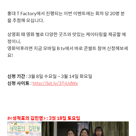
홍대
T Factory
에서 진행되는 이번 이벤트에는 회차 당
20
명 분
을 추첨해 모십니다
.
상영회 때 영화 별로 다양한 굿즈와 맛있는 케이터링을 제공할 예
정이니
,
영화덕후라면 지금 모바일
B tv
에서 바로 콘썰트 참여 신청해보세
요
!
신청 기간
: 3
월
8
일 수요일
~ 3
월
14
일 화요일
신청 사이트
:
http://bit.ly/3TjUdWx
#<
성적표의 김민영
> : 3
월
18
일 토요일