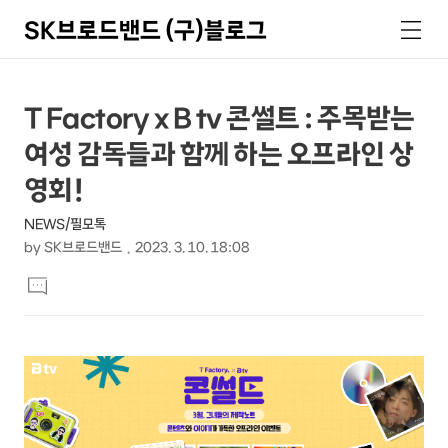
SK브로드밴드 (구)블로그
검
메
색
뉴
상
본
T Factory x B tv 콘썰트 : 주목받는
문
세
여성 감독들과 함께 하는 오프라인 상
제
컨
목
영회!
텐
NEWS/필모톡
츠
by
SK브로드밴드
2023. 3. 10. 18:08
본
댓
문
글
달
기