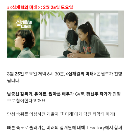
#<
십개월의 미래
> : 3
월
25
일 토요일
3
월
25
일
토요일 저녁
6
시
30
분
,
<
십개월의 미래
>
콘썰트가 진행
됩니다
.
남궁선 감독
과
,
유이든
,
권아름 배우
가
GV
로
,
황선우 작가
가 진행
으로 참여한다고 해요
.
만성 숙취를 의심하던 개발자
‘
최미래
’
에게 닥친 최악의 미래
!
빠른 속도로 흘러가는 미래의 십개월에 대해
T Factory
에서 함께