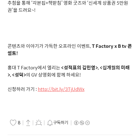
추첨을 통해
‘
각본집
+
책받침
’
영화 굿즈와
‘
신세계 상품권
5
만원
권
’
을 드려요
~!
콘텐츠와 이야기가 가득한 오프라인 이벤트
,
T Factory x B tv
콘
썰트
!
홍대
T Factory
에서 열리는
<
성적표의 김민영
>, <
십개월의 미래
>, <
성덕
>
의
GV
상영회에 함께 하세요
!
신청하러 가기
:
http://bit.ly/3TjUdWx
구독하기
8