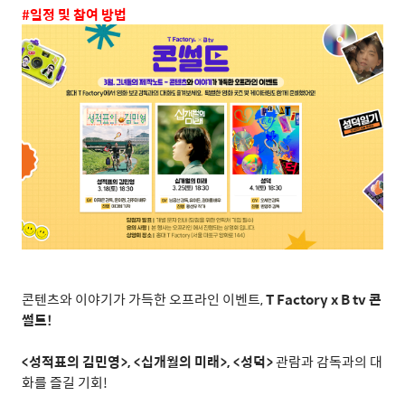
#
일정 및 참여 방법
콘텐츠와 이야기가 가득한 오프라인 이벤트
,
T Factory x B tv
콘
썰트
!
<
성적표의 김민영
>, <
십개월의 미래
>, <
성덕
>
관람과 감독과의 대
화를 즐길 기회
!