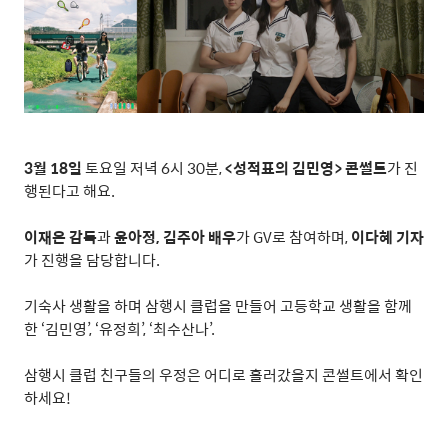
3
월
18
일
토요일 저녁
6
시
30
분
,
<
성적표의 김민영
>
콘썰트
가 진
행된다고 해요
.
이재은 감독
과
윤아정
,
김주아 배우
가
GV
로 참여하며
,
이다혜 기자
가 진행을 담당합니다
.
기숙사 생활을 하며 삼행시 클럽을 만들어 고등학교 생활을 함께
한
‘
김민영
’, ‘
유정희
’, ‘
최수산나
’.
삼행시 클럽 친구들의 우정은 어디로 흘러갔을지 콘썰트에서 확인
하세요
!