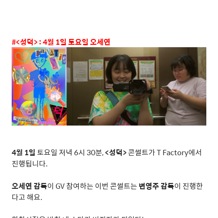
#<
성덕
> : 4
월
1
일 토요일 오세연
4
월
1
일
토요일 저녁
6
시
30
분
,
<
성덕
>
콘썰트가
T Factory
에서
진행됩니다
.
오세연 감독
이
GV
참여하는 이번 콘썰트는
변영주 감독
이 진행한
다고 해요
.