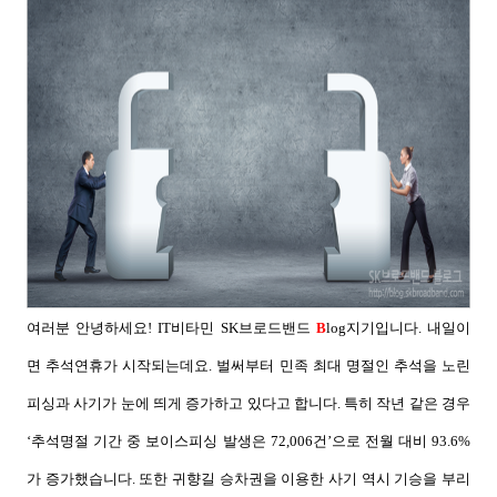
여러분 안녕하세요
! IT
비타민
SK
브로드밴드
B
log
지기입니다
.
내일이
면 추석연휴가 시작되는데요
.
벌써부터 민족 최대 명절인 추석을 노린
피싱과 사기가 눈에 띄게 증가하고 있다고 합니다
.
특히 작년 같은 경우
‘
추석명절 기간 중 보이스피싱 발생은
7
2,006
건
’
으로 전월 대비
93.6%
가 증가했습니다.
또한 귀향길 승차권을 이용한 사기 역시 기승을 부리