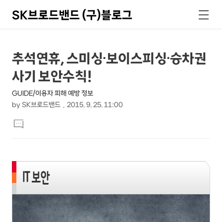
SK브로드밴드 (구)블로그
검
메
색
뉴
상
본
추석연휴, 스미싱∙보이스피싱∙승차권
문
세
사기 보안수칙!
제
컨
목
GUIDE/이용자 피해 예방 정보
텐
by
SK브로드밴드
2015. 9. 25. 11:00
츠
본
댓
문
글
달
기