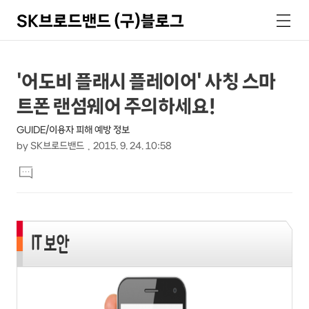
SK브로드밴드 (구)블로그
검
메
색
뉴
상
본
'어도비 플래시 플레이어' 사칭 스마
문
세
트폰 랜섬웨어 주의하세요!
제
컨
목
GUIDE/이용자 피해 예방 정보
텐
by
SK브로드밴드
2015. 9. 24. 10:58
츠
본
댓
문
글
달
기