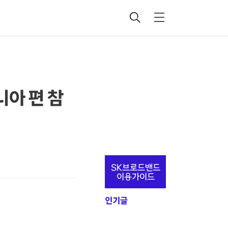
검
메
색
뉴
니아 편 참
추
SK브로드밴드
가
이용가이드
정
인기글
보