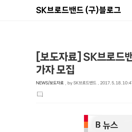
SK브로드밴드 (구)블로그
상
본
[보도자료] SK브로드밴드
문
세
가자 모집
제
컨
목
텐
NEWS/보도자료
by
SK브로드밴드
2017. 5. 18. 10:4
본
츠
댓
문
글
달
기