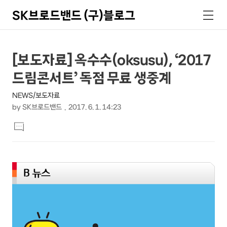
SK브로드밴드 (구)블로그
검
메
색
뉴
상
본
[보도자료] 옥수수(oksusu), ‘2017
문
세
드림콘서트’ 독점 무료 생중계
제
컨
목
NEWS/보도자료
텐
by
SK브로드밴드
2017. 6. 1. 14:23
츠
본
댓
문
글
달
기