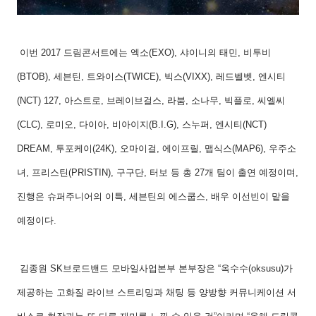
이번 2017 드림콘서트에는 엑소(EXO), 샤이니의 태민, 비투비
(BTOB), 세븐틴, 트와이스(TWICE), 빅스(VIXX), 레드벨벳, 엔시티
(NCT) 127, 아스트로, 브레이브걸스, 라붐, 소나무, 빅플로, 씨엘씨
(CLC), 로미오, 다이아, 비아이지(B.I.G), 스누퍼, 엔시티(NCT)
DREAM, 투포케이(24K), 오마이걸, 에이프릴, 맵식스(MAP6), 우주소
녀, 프리스틴(PRISTIN), 구구단, 터보 등 총 27개 팀이 출연 예정이며,
진행은 슈퍼주니어의 이특, 세븐틴의 에스쿱스, 배우 이선빈이 맡을
예정이다.
김종원 SK브로드밴드 모바일사업본부 본부장은 “옥수수(oksusu)가
제공하는 고화질 라이브 스트리밍과 채팅 등 양방향 커뮤니케이션 서