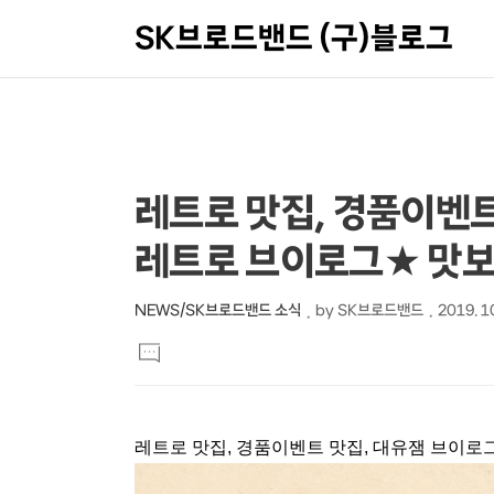
SK브로드밴드 (구)블로그
상
본
레트로 맛집, 경품이벤트
문
세
레트로 브이로그★ 맛
제
컨
목
텐
NEWS/SK브로드밴드 소식
by
SK브로드밴드
2019. 10
본
츠
댓
문
글
달
기
레트로 맛집, 경품이벤트 맛집, 대유잼 브이로