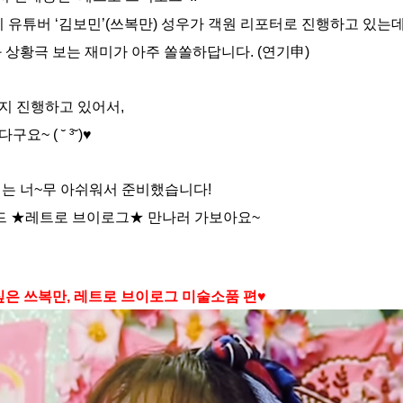
기 유튜버 ‘김보민’(쓰복만) 성우가 객원 리포터로 진행하고 있는데
 상황극 보는 재미가 아주 쏠쏠하답니다. (연기申)
지 진행하고 있어서,
요~ ( ˘ ³˘)♥
에는 너~무 아쉬워서 준비했습니다!
밴드 ★레트로 브이로그★ 만나러 가보아요~
 싶은 쓰복만, 레트로 브이로그 미술소품 편♥