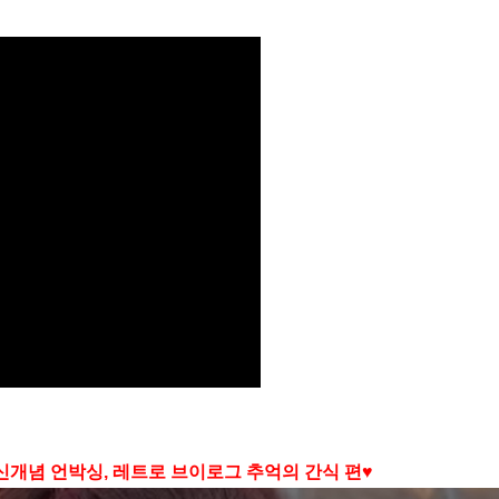
개념 언박싱, 레트로 브이로그 추억의 간식 편♥