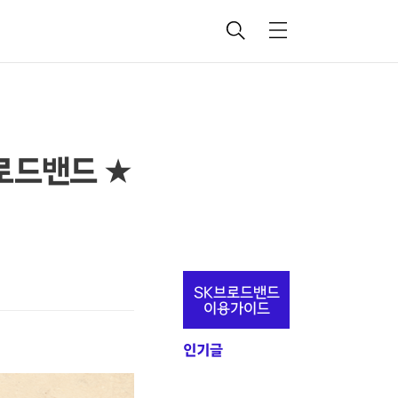
검
메
색
뉴
브로드밴드 ★
추
SK브로드밴드
가
이용가이드
정
인기글
보