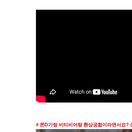
# 쫀D기랑 비티비어랑 환상궁합이라면서요? 신