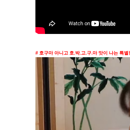
# 호구마 아니고 호.박.고.구.마 맛이 나는 특