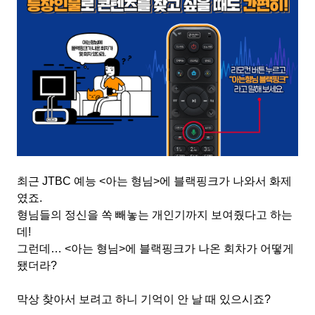
최근
JTBC
예능
<
아는 형님
>
에 블랙핑크가 나와서 화제
였죠
.
형님들의 정신을 쏙 빼놓는 개인기까지 보여줬다고 하는
데
!
그런데
… <
아는 형님
>
에 블랙핑크가 나온 회차가 어떻게
됐더라
?
막상 찾아서 보려고 하니 기억이 안 날 때 있으시죠
?