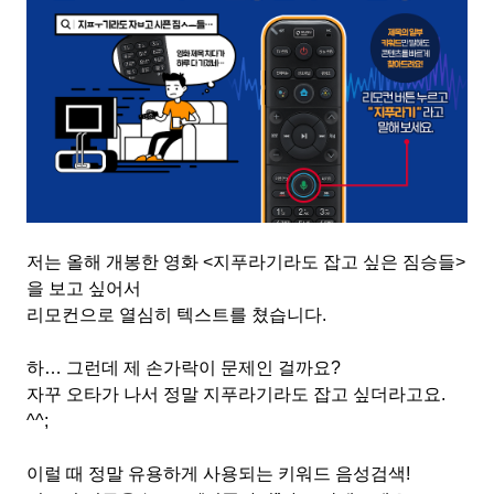
저는 올해 개봉한 영화
<
지푸라기라도 잡고 싶은 짐승들
>
을 보고 싶어서
리모컨으로 열심히 텍스트를 쳤습니다
.
하
…
그런데 제 손가락이 문제인 걸까요
?
자꾸 오타가 나서 정말 지푸라기라도 잡고 싶더라고요
.
^^;
이럴 때 정말 유용하게 사용되는 키워드 음성검색
!