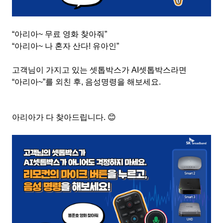
“아리아
~
무료 영화 찾아줘
”
“아리아
~
나 혼자 산다
!
유아인
”
고객님이 가지고 있는 셋톱박스가
AI
셋톱박스라면
“아리아
~”
를 외친 후
,
음성명령을 해보세요
.
아리아가 다 찾아드립니다
.
😊