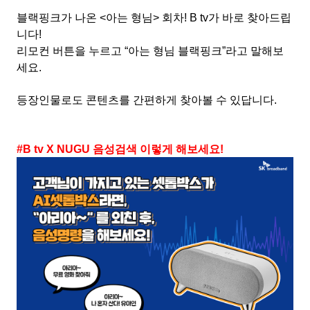
블랙핑크가 나온
<
아는 형님
>
회차
! B tv
가 바로 찾아드립
니다
!
리모컨 버튼을 누르고
“
아는 형님 블랙핑크
”
라고 말해보
세요
.
등장인물로도 콘텐츠를 간편하게 찾아볼 수 있답니다
.
#B tv X NUGU
음성검색 이렇게 해보세요
!