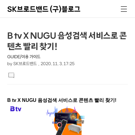
SK브로드밴드 (구)블로그
검
메
색
뉴
상
본
B tv X NUGU 음성검색 서비스로 콘
문
세
텐츠 빨리 찾기!
제
컨
목
GUIDE/이용 가이드
텐
by
SK브로드밴드
2020. 11. 3. 17:25
츠
본
댓
문
글
달
기
B tv X NUGU
음성검색 서비스로 콘텐츠 빨리 찾기
!