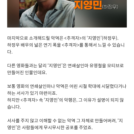
마지막으로 소개해드릴 악역은
<
추격자
>
의
‘
지영민
’(
하정우
).
하정우 배우의 넓은 연기 폭을
<
추격자
>
를 통해서 느낄 수 있습니
다
.
다른 영화들과는 달리
‘
지영민
’
은 연쇄살인마 유영철을 모티브로
만들어진 인물인데요
.
보통 영화의 연쇄살인마나 악역은 어린 시절 학대에 시달렸다거나
하는 서사가 있기 마련이죠
.
하지만
<
추격자
>
속
‘
지영민
’
의 악행은
,
그 이유가 설명이 되지 않
습니다
.
서사를 주지 않고 이해할 수 없는 악역 그 자체로 만들어버려
, ‘
지
영민
’
은 사람들에게 무시무시한 공포를 주었죠
.