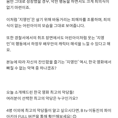
몸만 그대로 성장했을 경우
,
악한 행동을 하면서도 크게 죄의식이
없기 마련이죠
.
이처럼
‘
지영민
’
은 살기 위해 바둥거리는 피해자를 조롱하며
,
죄의
식이 없는 어린아이의 모습을 그대로 보여줍니다
.
또한 경찰서에서의 취조 장면에서도 어린아이처럼 웃는
‘
지영
민
’
의 행동에서 하정우 배우만의 캐릭터 해석을 느낄 수 있다고 해
요
.
본능에 따라 자신의 잔인함을 즐기는
‘
지영민
’
역시
,
한국 영화에서
빠질 수 없는 악역 중 하나겠죠
?
오늘 소개해드린 한국 영화 최고의 악당들
!
여러분이 선택한 최고의 악당은 누구인가요
?
4
명 이외에 최고의 악당들이 알고 싶으시다면
, B tv
이동진의 파이
아키아
FULL
버전을
통해 확인해보세요
!
😊