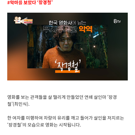
#
악마를 보았다
‘
장경철
’
영화를 보는 관객들을 살 떨리게 만들었던 연쇄 살인마
‘
장경
철
’(
최민식
).
한 여자를 미행하여 차량의 유리를 깨고 들어가 살인을 저지르는
‘
장경철
’
의 모습으로 영화는 시작됩니다
.