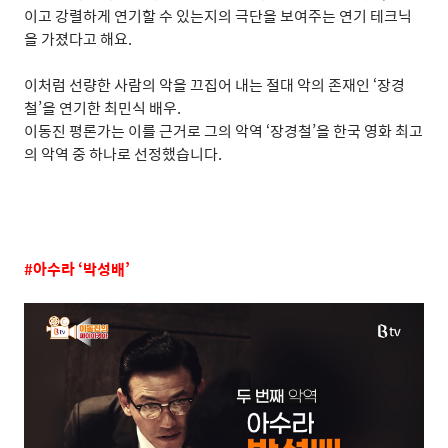
이고 강렬하게 연기할 수 있는지의 극단을 보여주는 연기 테크닉
을 가졌다고 해요
.
이처럼 선량한 사람의 악을 끄집어 내는 절대 악의 존재인
‘
장경
철
’
을 연기한 최민식 배우
.
이동진 평론가는 이를 근거로 그의 악역
‘
장경철
’
을 한국 영화 최고
의 악역 중 하나로 선정했습니다
.
#
아수라
‘
박성배
’