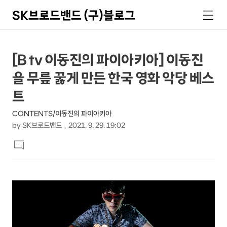
SK브로드밴드 (구)블로그
검
메
색
뉴
상
본
[B tv 이동진의 파이아키아] 이동진
문
세
을 무릎 꿇게 만든 한국 영화 악당 베스
제
컨
목
트
텐
CONTENTS/이동진의 파이아키아
츠
by
SK브로드밴드
2021. 9. 29. 19:02
본
댓
문
글
달
기