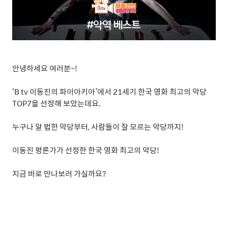
안녕하세요 여러분
~!
‘B tv
이동진의 파이아키아
’
에서
21
세기 한국 영화 최고의 악당
TOP7
을 선정해 보았는데요
.
누구나 알 법한 악당부터
,
사람들이 잘 모르는 악당까지
!
이동진 평론가가 선정한 한국 영화 최고의 악당
!
지금 바로 만나보러 가실까요
?