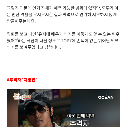
그렇기 때문에 연기 자체가 예측 가능한 범위에 있지만
,
모두가 아
는 뻔한 역할을 무시무시한 힘과 박력으로 연기해 지루하지 않게
만들어주는데요
.
영화를 보고 나면
‘
유지태 배우가 연기를 이렇게도 할 수 있는 배우
였어
?’
라는 극찬이 나올 정도로
TOP7
에 손색이 없는 뛰어난 악역
연기를
보여주었다고 평합니다
.
#
추격자
‘
지영민
’