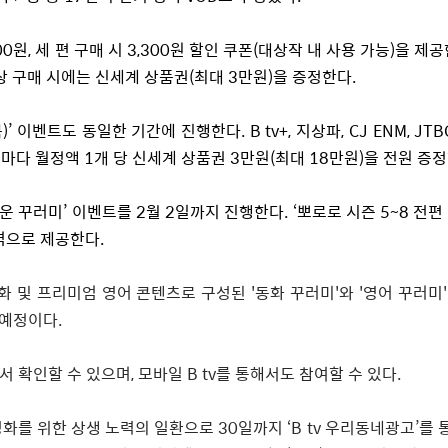
00
원
,
세 편 구매 시
3,300
원 할인 쿠폰
(
대상작 내 사용 가능
)
을 제공
상 구매 시에는 신세계 상품권
(
최대
3
만원
)
을 증정한다
.
복
)’
이벤트도 동일한 기간에 진행한다
. B tv+,
지상파
, CJ ENM, JTB
때마다 월정액
1
개 당 신세계 상품권
3
만원
(
최대
18
만원
)
을 전원 증
운 꾸러미
’
이벤트를
2
월
2
일까지 진행한다
. ‘
뽀로로 시즌
5~8
전편
격으로 제공한다
.
동화 및 프리미엄 영어 콘텐츠로 구성된
'
동화 꾸러미
'
와
'
영어 꾸러미
 예정이다
.
서 확인할 수 있으며
,
모바일
B tv
를 통해서도 참여할 수 있다
.
성화를 위한 상생 노력의 일환으로
30
일까지
‘B tv
우리동네광고
’
를 