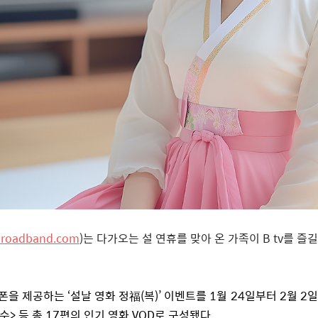
roadband.com
)
는 다가오는 설 연휴를 맞아 온 가족이 B tv를 즐
쿠폰을 제공하는
‘
설날 영화 정福
(
복
)’
이벤트를
1
월
24
일부터
2
월
2
일
명수> 등 총
17
편의 인기 영화
VOD
로 구성됐다
.