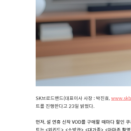
SK
브로드밴드
(
대표이사 사장
:
박진효
,
www.skb
트를 진행한다고 23일 밝혔다.
먼저
,
설 연휴 신작
VOD
를 구매할 때마다 할인 
트는 <위키드>, <소방관>, <대가족>, <아마존 활