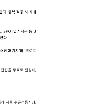
한다
.
중복 적용 시 최대
C, SPOTV,
캐치온 등
B
정한다
.
 소장 패키지
’
와
‘
뽀로로
'
전집을 무료로 편성해
,
통해 서울 수유전통시장
,