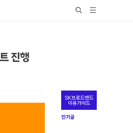
검
메
색
뉴
벤트 진행
추
SK브로드밴드
가
이용가이드
정
인기글
보