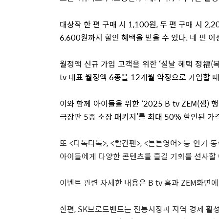
대상작 한 편 구매 시
1,100
원
,
두 편 구매 시
2,2
6,600
원까지 할인 혜택을 받을 수 있다
.
네 편 이
월정액 신규 가입 고객을 위한
‘
설날 혜택 정福
(
tv
대표 월정액
6
종을
12
개월 약정으로 가입할 
이와 함께 아이들을 위한
‘2025 B tv ZEM(
잼
)
행
극장판
5
종 소장 패키지
’
를 최대
50%
할인된 가
또
<
다독다독
>, <
빨간펜
>, <
튼튼영어
>
등 인기 
아이들에게 다양한 콘텐츠를 즐길 기회를 선사할
이벤트 관련 자세한 내용은
B tv
홈과
ZEM
화면에
한편
, SK
브로드밴드는 전통시장과 지역 경제 활