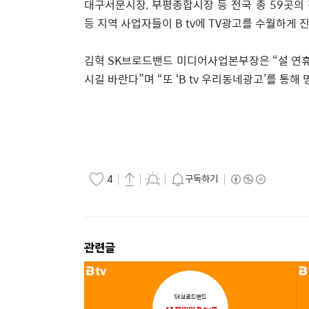
대구서문시장
,
부평종합시장 등 전국 총
59
곳의
등 지역 사업자들이
B tv
에
TV
광고를 수월하게 진
김혁
SK
브로드밴드 미디어사업본부장은 “설 연휴
시길 바란다
”
며
“
또
‘B tv
우리동네광고
’
를 통해 
구독하기
4
관련글