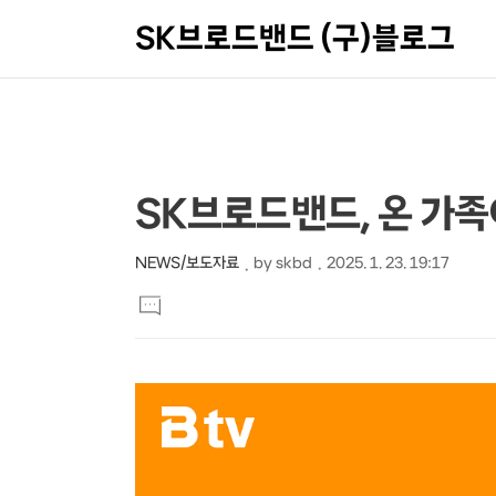
SK브로드밴드 (구)블로그
상
본
SK브로드밴드, 온 가족이
문
세
제
컨
NEWS/보도자료
by
skbd
2025. 1. 23. 19:17
본
목
텐
댓
문
글
츠
달
기