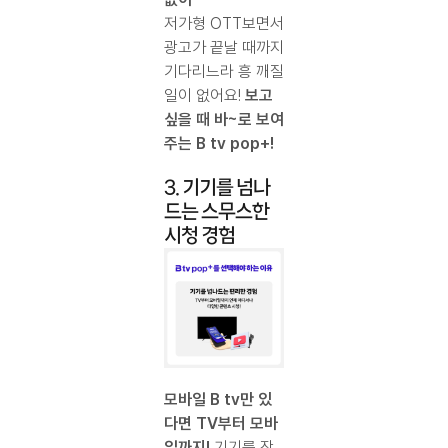
저가형 OTT보면서
광고가 끝날 때까지
기다리느라 흥 깨질
일이 없어요!
보고
싶을 때 바~로 보여
주는 B tv pop+!
3. 기기를 넘나
드는 스무스한
시청 경험
모바일 B tv만 있
다면 TV부터 모바
일까지!
기기를 장