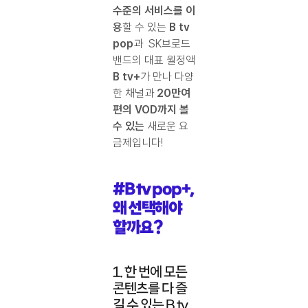
수준의 서비스를 이
용
할 수 있는
B tv
pop
과 SK브로드
밴드의 대표 월정액
B tv+
가 만나 다양
한 채널과
20만여
편의 VOD까지 볼
수 있는
새로운 요
금제입니다!
#B tv pop+,
왜 선택해야
할까요?
1. 한 번에 모든
콘텐츠를 다 즐
길 수 있는 B tv