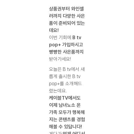
상품권부터 와인셀
러까지 다양한 사은
품이 준비되어 있는
데요!
이번 기회에
B tv
pop+ 가입하시고
빵빵한 사은품까지
받아가세요!
오늘은 B tv에서 새
롭게 출시한 B tv
pop+를 소개해드
렸는데요.
케이블TV에서도
이제 남녀노소 온
가족 모두가 행복해
지는 콘텐츠를 경험
해볼 수 있답니다!
게다가
언제 어디서