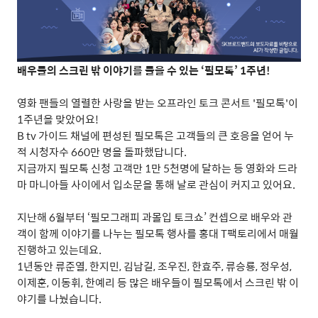
배우들의 스크린 밖 이야기를 들을 수 있는
‘
필모톡
’ 1
주년
!
영화 팬들의 열렬한 사랑을 받는 오프라인 토크 콘서트
'
필모톡
'
이
1
주년을 맞았어요
!
B tv
가이드 채널에 편성된 필모톡은 고객들의 큰 호응을 얻어 누
적 시청자수
660
만 명을 돌파했답니다
.
지금까지 필모톡 신청 고객만
1
만
5
천명에 달하는 등 영화와 드라
마 마니아들 사이에서 입소문을 통해 날로 관심이 커지고 있어요
.
지난해
6
월부터
‘
필모그래피 과몰입 토크쇼
’
컨셉으로 배우와 관
객이 함께 이야기를 나누는 필모톡 행사를 홍대
T
팩토리에서 매월
진행하고 있는데요
.
1
년동안 류준열
,
한지민
,
김남길
,
조우진
,
한효주
,
류승룡
,
정우성
,
이제훈
,
이동휘
,
한예리 등 많은 배우들이 필모톡에서 스크린 밖 이
야기를 나눴습니다
.