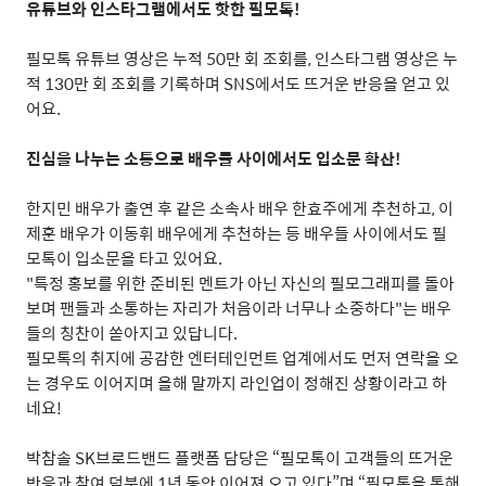
유튜브와 인스타그램에서도 핫한 필모톡
!
필모톡 유튜브 영상은 누적
50
만 회 조회를
,
인스타그램 영상은 누
적
130
만 회 조회를 기록하며
SNS
에서도 뜨거운 반응을 얻고 있
어요
.
진심을 나누는 소통으로 배우들 사이에서도 입소문 확산
!
한지민 배우가 출연 후 같은 소속사 배우 한효주에게 추천하고
,
이
제훈 배우가 이동휘 배우에게 추천하는 등 배우들 사이에서도 필
모톡이 입소문을 타고 있어요
.
"
특정 홍보를 위한 준비된 멘트가 아닌 자신의 필모그래피를 돌아
보며 팬들과 소통하는 자리가 처음이라 너무나 소중하다
"
는 배우
들의 칭찬이 쏟아지고 있답니다
.
필모톡의 취지에 공감한 엔터테인먼트 업계에서도 먼저 연락을 오
는 경우도 이어지며 올해 말까지 라인업이 정해진 상황이라고 하
네요
!
박참솔
SK
브로드밴드 플랫폼 담당은
“
필모톡이 고객들의 뜨거운
반응과 참여 덕분에
1
년 동안 이어져 오고 있다
”
며
“
필모톡을 통해