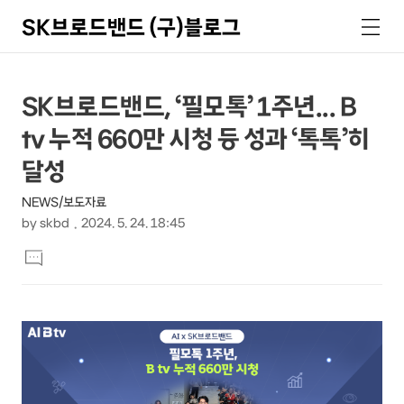
SK브로드밴드 (구)블로그
검
메
색
뉴
상
본
SK브로드밴드, ‘필모톡’ 1주년... B
문
세
tv 누적 660만 시청 등 성과 ‘톡톡’히
제
컨
목
달성
텐
NEWS/보도자료
츠
by
skbd
2024. 5. 24. 18:45
본
댓
문
글
달
기