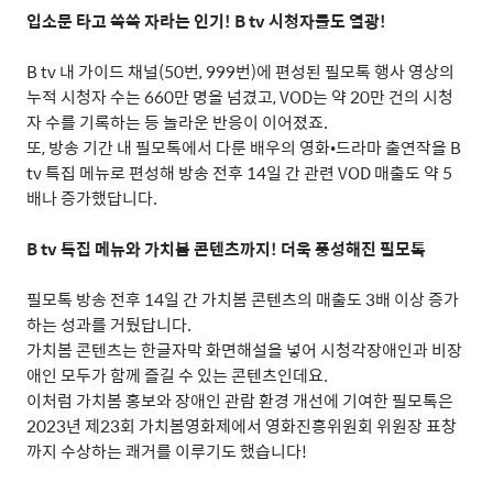
입소문 타고 쑥쑥 자라는 인기
! B tv
시청자들도 열광
!
B tv
내 가이드 채널
(50
번
, 999
번
)
에 편성된 필모톡 행사 영상의
누적 시청자 수는
660
만 명을 넘겼고
, VOD
는 약
20
만 건의 시청
자 수를 기록하는 등 놀라운 반응이 이어졌죠
.
또
,
방송 기간 내 필모톡에서 다룬 배우의 영화•드라마 출연작을
B
tv
특집 메뉴로 편성해 방송 전후
14
일 간 관련
VOD
매출도 약
5
배나 증가했답니다
.
B tv
특집 메뉴와 가치봄 콘텐츠까지
!
더욱 풍성해진 필모톡
필모톡 방송 전후
14
일 간 가치봄 콘텐츠의 매출도
3
배 이상 증가
하는 성과를 거뒀답니다
.
가치봄 콘텐츠는 한글자막 화면해설을 넣어 시청각장애인과 비장
애인 모두가 함께 즐길 수 있는 콘텐츠인데요
.
이처럼 가치봄 홍보와 장애인 관람 환경 개선에 기여한 필모톡은
2023
년 제
23
회 가치봄영화제에서 영화진흥위원회 위원장 표창
까지 수상하는 쾌거를 이루기도 했습니다
!