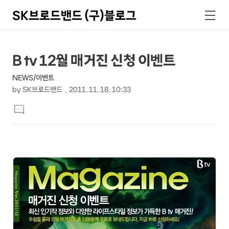
SK브로드밴드 (구)블로그
검
메
색
뉴
상
본
B tv 12월 매거진 신청 이벤트
문
세
NEWS/이벤트
제
컨
by
SK브로드밴드
2011. 11. 18. 10:33
목
본
텐
댓
문
글
츠
달
기