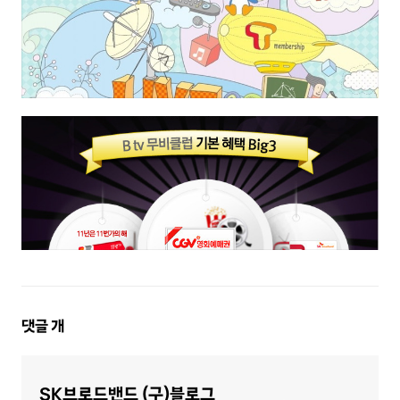
댓
댓글
개
글
영
역
SK브로드밴드 (구)블로그