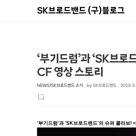
SK브로드밴드 (구)블로그
상
본
‘부기드럼’과 ‘SK브로드
문
세
CF 영상 스토리
제
컨
목
텐
NEWS/SK브로드밴드 소식
by
SK브로드밴드
2019. 5.
본
츠
댓
문
글
달
기
‘부기드럼’과 ‘SK브로드밴드’의 슈퍼 콜라보! <G