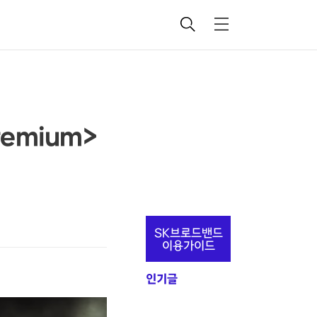
검
메
색
뉴
remium>
추
SK브로드밴드
가
이용가이드
정
인기글
보