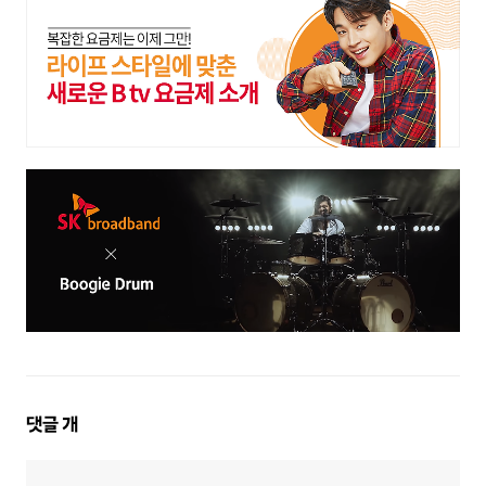
댓
댓글
개
글
영