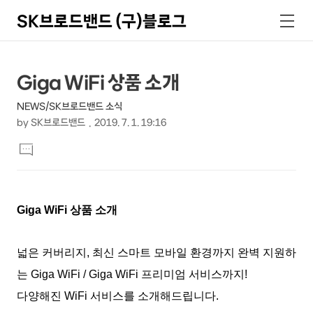
SK브로드밴드 (구)블로그
검
메
색
뉴
상
본
Giga WiFi 상품 소개
문
세
NEWS/SK브로드밴드 소식
제
컨
by
SK브로드밴드
2019. 7. 1. 19:16
목
본
텐
댓
문
글
츠
달
기
Giga WiFi 상품 소개
넓은 커버리지, 최신 스마트 모바일 환경까지 완벽 지원하
는 Giga WiFi / Giga WiFi 프리미엄 서비스까지!
다양해진 WiFi 서비스를 소개해드립니다.