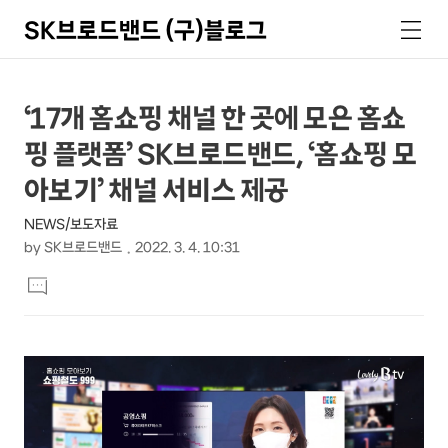
SK브로드밴드 (구)블로그
검
메
색
뉴
상
본
‘17개 홈쇼핑 채널 한 곳에 모은 홈쇼
문
세
핑 플랫폼’ SK브로드밴드, ‘홈쇼핑 모
제
컨
목
아보기’ 채널 서비스 제공
텐
NEWS/보도자료
츠
by
SK브로드밴드
2022. 3. 4. 10:31
본
댓
문
글
달
기