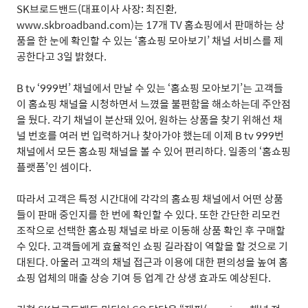
SK
브로드밴드
(
대표이사 사장
:
최진환
,
www.skbroadband.com)
는
17
개
TV
홈쇼핑에서 판매하는 상
품을 한 눈에 확인할 수 있는
‘
홈쇼핑 모아보기
’
채널 서비스를 제
공한다고
3
일 밝혔다
.
B tv ‘999
번
’
채널에서 만날 수 있는
‘
홈쇼핑 모아보기
’
는 고객들
이 홈쇼핑 채널을 시청하면서 느꼈을 불편함을 해소하는데 주안점
을 뒀다
.
각기 채널이 분산돼 있어
,
원하는 상품을 찾기 위해선 채
널 번호를 여러 번 입력하거나 찾아가야 했는데 이제
B tv 999
번
채널에서 모든 홈쇼핑 채널을 볼 수 있어 편리하다
.
일종의
‘
홈쇼핑
플랫폼
’
인 셈이다
.
따라서 고객은 특정 시간대에 각각의 홈쇼핑 채널에서 어떤 상품
들이 판매 중인지를 한 번에 확인할 수 있다
.
또한 간단한 리모컨
조작으로 선택한 홈쇼핑 채널로 바로 이동해 상품 확인 후 구매할
수 있다
.
고객들에게 효율적인 쇼핑 길라잡이 역할을 할 것으로 기
대된다
.
아울러 고객의 채널 접근과 이용에 대한 편의성을 높여 홈
쇼핑 업체의 매출 상승 기여 등 업계 간 상생 효과도 예상된다
.