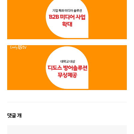
댓
댓글
개
글
영