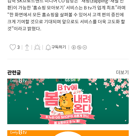
김혁
SK
브로드밴드 미디어
CO
담당은
“
재핑
(zapping·
채널 전
환
)
이 가능한
‘
홈쇼핑 모아보기
’
서비스는
B tv
가 업계 최초
”
라며
“
한 화면에서 모든 홈쇼핑을 살펴볼 수 있어서 고객 편의 증진에
크게 기여할 것으로 기대되며 앞으로도 서비스를 더욱 고도화 할
것
”
이라고 밝혔다
.
구독하기
3
관련글
더보기