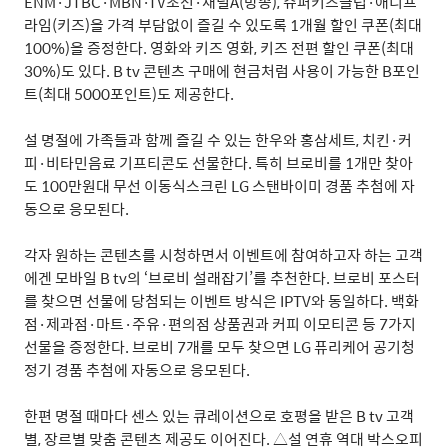
ENM·JTBC·MBN·TV
조선
·
채널
A(
방송
),
슈퍼키즈클럽
·
애니프
라임
(
키즈
)
을 가격 부담없이 즐길 수 있도록
1
개월 할인 쿠폰
(
최대
100%)
을 증정한다
.
영화와 키즈 영화
,
키즈 전편 할인 쿠폰
(
최대
30%)
도 있다
. B tv
콘텐츠 구매에 현금처럼 사용이 가능한
B
포인
트
(
최대
5000
포인트
)
도 제공한다
.
설 명절에 가족들과 함께 즐길 수 있는 한우와 홍삼세트
,
치킨
·
커
피
·
비타민음료 기프티콘도 선물한다
.
특히 브로비를
1
개만 찾아
도
100
만원대 무선 이동식스크린
LG
스탠바이미 경품 추첨에 자
동으로 응모된다
.
각자 원하는 콘텐츠를 시청하면서 이벤트에 참여하고자 하는 고객
에겐 모바일
B tv
의
‘
브로비 설래잡기
’
를 추천한다
.
브로비 포스터
를 찾으면 선물에 당첨되는 이벤트 방식은
IPTV
와 동일하다
.
백화
점
·
제과점
·
마트
·
주유
·
편의점 상품권과 커피 이모티콘 등
7
가지
선물을 증정한다
.
브로비
7
개를 모두 찾으면
LG
퓨리케어 공기청
정기 경품 추첨에 자동으로 응모된다
.
한편 명절 때마다 센스 있는 큐레이션으로 호평을 받은
B tv
고객
별
,
장르별 맞춤 콘텐츠 제공도 이어진다
.
△
설 연휴 역대 박스오피