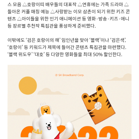
스 모음
△
호랑이띠 배우들의 대표작
△
연휴에는 가족 드라마
△
돌아온 커플 매칭 예능
△
사랑받는 이모 삼촌이 되기 위한 키즈 콘
텐츠
△
아이들을 위한 인기 애니메이션 등 영화
·
방송
·
키즈
·
애니
등 장르별 추천작 특집관을 풍성하게 준비했다
.
이밖에도
‘
검은 호랑이의 해
’
임인년을 맞아
‘
블랙
’
이나
‘
검은색
’,
‘
호랑이
’
등 키워드가 제목에 들어간 콘텐츠 특집관을 마련했다
.
‘
블랙 위도우
’ ‘
대호
’
등 다양한 영화들을 최대
50%
할인한다
.