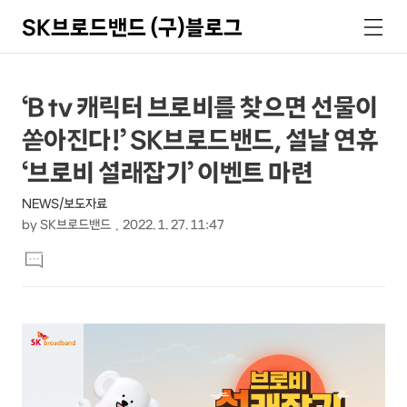
SK브로드밴드 (구)블로그
검
메
색
뉴
상
본
‘B tv 캐릭터 브로비를 찾으면 선물이
문
세
쏟아진다!’ SK브로드밴드, 설날 연휴
제
컨
목
‘브로비 설래잡기’ 이벤트 마련
텐
NEWS/보도자료
츠
by
SK브로드밴드
2022. 1. 27. 11:47
본
댓
문
글
달
기