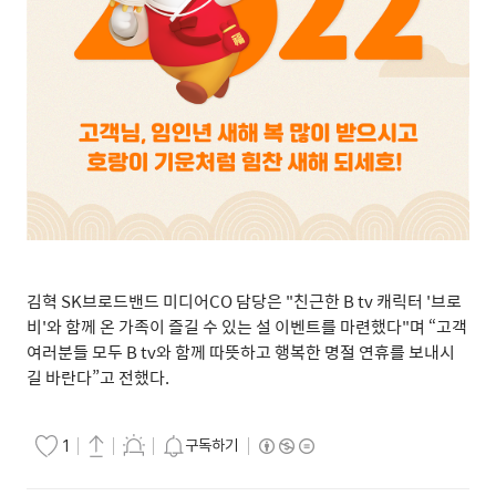
김혁
SK
브로드밴드 미디어
CO
담당은
"
친근한
B tv
캐릭터
'
브로
비
'
와 함께 온 가족이 즐길 수 있는 설 이벤트를 마련했다
"
며
“
고객
여러분들 모두
B tv
와 함께 따뜻하고 행복한 명절 연휴를 보내시
길 바란다
”
고 전했다
.
구독하기
1