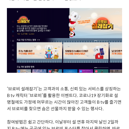
‘
브로비 설래잡기
’
는 고객과의 소통
,
신뢰 있는 서비스를 상징하는
B tv
캐릭터
‘
브로비
’
를 활용한 이벤트다
.
코로나
19
장기화로 설
명절에도 가정에 머무르는 시간이 많아진 고객들이
B tv
를 즐기면
서 브로비를 찾으면 숨은 선물까지 받을 수 있는 행사다
.
참여방법은 쉽고 간단하다
.
이날부터 설 연휴 마지막 날인
2
일까
지
B tv
메뉴 곳곳에 있는 브로비 포스터를 찾아서 클릭하면
,
바로