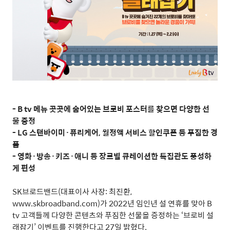
- B tv 메뉴 곳곳에 숨어있는 브로비 포스터를 찾으면 다양한 선
물 증정
- LG 스탠바이미·퓨리케어, 월정액 서비스 할인쿠폰 등 푸짐한 경
품
- 영화·방송·키즈·애니 등 장르별 큐레이션한 특집관도 풍성하
게 편성
SK
브로드밴드
(
대표이사 사장
:
최진환
,
www.skbroadband.com)
가
2022
년 임인년 설 연휴를 맞아
B
tv
고객들께 다양한 콘텐츠와 푸짐한 선물을 증정하는
‘
브로비 설
래잡기
’
이벤트를 진행한다고
27
일 밝혔다
.