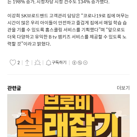
는
198%
증가
,
시청자당 시청 건수도
134%
증가했다
.
이강희
SK
브로드밴드 고객관리 담당은
“
코로나
19
로 집에 머무는
시간이 많은 우리 아이들이 안전하고 즐겁게 집에서 매일 학습 습
관을 기를 수 있도록 홈스쿨링 서비스를 기획했다
”
며
“
앞으로도
더욱 다양하고 유익한
B tv
잼키즈 서비스를 제공할 수 있도록 노
력할 것
”
이라고 밝혔다
.
구독하기
2
관련글
더보기