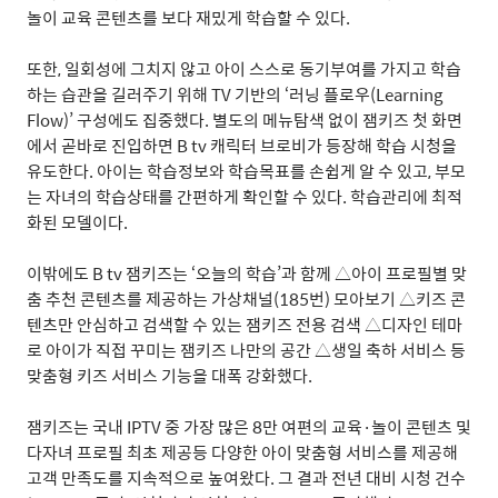
놀이 교육 콘텐츠를 보다 재밌게 학습할 수 있다
.
또한
,
일회성에 그치지 않고 아이 스스로 동기부여를 가지고 학습
하는 습관을 길러주기 위해
TV
기반의
‘
러닝 플로우
(Learning
Flow)’
구성에도 집중했다
.
별도의 메뉴탐색 없이 잼키즈 첫 화면
에서 곧바로 진입하면
B tv
캐릭터 브로비가 등장해 학습 시청을
유도한다
.
아이는 학습정보와 학습목표를 손쉽게 알 수 있고
,
부모
는 자녀의 학습상태를 간편하게 확인할 수 있다
.
학습관리에 최적
화된 모델이다
.
이밖에도
B tv
잼키즈는
‘
오늘의 학습
’
과 함께
△
아이 프로필별 맞
춤 추천 콘텐츠를 제공하는 가상채널
(185
번
)
모아보기
△
키즈 콘
텐츠만 안심하고 검색할 수 있는 잼키즈 전용 검색
△
디자인 테마
로 아이가 직접 꾸미는 잼키즈 나만의 공간
△
생일 축하 서비스 등
맞춤형 키즈 서비스 기능을 대폭 강화했다
.
잼키즈는 국내
IPTV
중 가장 많은
8
만 여편의 교육
·
놀이 콘텐츠 및
다자녀 프로필 최초 제공등 다양한 아이 맞춤형 서비스를 제공해
고객 만족도를 지속적으로 높여왔다
.
그 결과 전년 대비 시청 건수