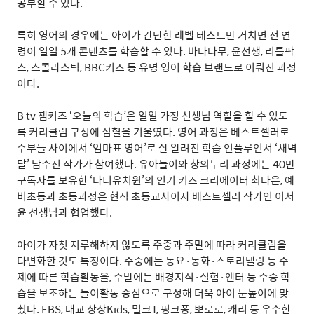
공부할 수 있다
.
특히 영어의 경우에는 아이가 간단한 레벨 테스트만 거치면 전 연
령이 일일
5
개 콘텐츠를 학습할 수 있다
.
바다나무
,
윤선생
,
리틀팍
스
,
스콜라스틱
, BBC
키즈 등 유명 영어 학습 브랜드로 이뤄진 과정
이다
.
B tv
잼키즈
‘
오늘의 학습
’
은 일일 가정 선생님 역할을 할 수 있도
록 커리큘럼 구성에 심혈을 기울였다
.
영어 과정은 베스트셀러로
주부들 사이에서
‘
엄마표 영어
’
로 잘 알려진 학습 인플루언서
‘
새벽
달
’
남수진 작가가 참여했다
.
유아놀이와 창의누리 과정에는
40
만
구독자를 보유한
‘
다니유치원
’
의 인기 키즈 크리에이터 최다은
,
예
비초등과 초등과정은 현직 초등교사이자 베스트셀러 작가인 이서
윤 선생님과 협업했다
.
아이가 자칫 지루해하지 않도록 주중과 주말에 따라 커리큘럼을
다변화한 것도 특징이다
.
주중에는 동요
·
동화
·
스토리텔링 등 주
제에 따른 학습활동을
,
주말에는 배경지식
·
실험
·
엔터 등 주중 학
습을 보조하는 놀이활동 중심으로 구성해 더욱 아이 눈높이에 맞
췄다
. EBS,
대교 상상
Kids,
밀크
T,
핑크퐁
,
뽀로로
,
캐리 등 우수한