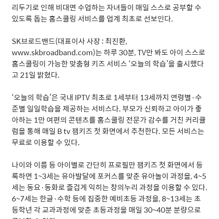
리두기로 인해 비대면 수업하는 자녀들이 매일 스스로 공부할 수
있도록 돕는 홈스쿨링 서비스를 업계 최초로 선보인다
.
SK
브로드밴드
(
대표이사 사장
:
최진환
,
www.skbroadband.com)
는 하루
30
분
, TV
만 봐도 아이 스스로
홈스쿨링이 가능한 맞춤형 키즈 서비스
‘
오늘의 학습
’
을 출시했다
고
21
일 밝혔다
.
‘
오늘의 학습
’
은 국내
IPTV
최초로
1
세부터
13
세까지 연령별
·
수
준별 일일학습을 제공하는 서비스다
.
부모가 신뢰하고 아이가 좋
아하는
1
만 여편의 콘텐츠를 홈스쿨링 전문가 감수를 거친 커리큘
럼을 통해 매일
B tv
잼키즈 첫 화면에서 추천한다
.
모든 서비스는
무료로 이용할 수 있다
.
나이와 이름 등 아이별로 간단히 프로필만 잼키즈 첫 화면에서 등
록하면
1~3
세는 유아발달에 포커스를 맞춘 유아놀이 과정을
, 4~5
세는 동요
·
동화로 즐겁게 익히는 창의누리 과정을 이용할 수 있다
.
6~7
세는 한글
·
수학 등에 집중한 예비초등 과정을
, 8~13
세는 초
등학년 각 교과과정에 맞춘 초등과정을 매일
30~40
분 분량으로