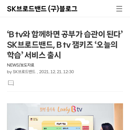
SK브로드밴드 (구)블로그
검
메
색
뉴
상
본
‘B tv와 함께하면 공부가 습관이 된다’
문
세
SK브로드밴드, B tv 잼키즈 ‘오늘의
제
컨
목
학습’ 서비스 출시
텐
NEWS/보도자료
츠
by
SK브로드밴드
2021. 12. 21. 12:30
본
댓
문
글
달
기