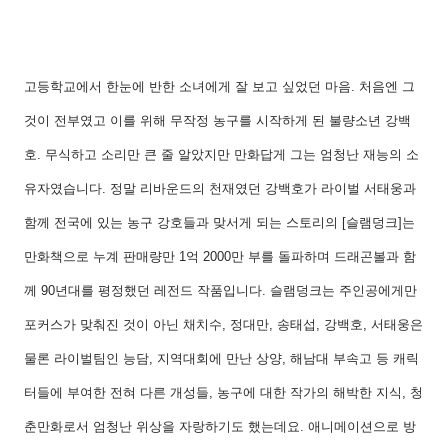
고등학교에서 한눈에 반한 소녀에게 잘 보고 싶었던 마음. 처음엔 그
것이 전부였고 이를 위해 무작정 농구를 시작하게 된 불량소년 강백
호. 무식하고 소리만 큰 줄 알았지만 만화답게 그는 엄청난 재능의 소
유자였습니다. 정말 리바운드의 천재였던 강백호가 라이벌 서태웅과
함께 전국에 있는 농구 강호들과 맞서게 되는 스토리의 [슬램덩크]는
만화책으로 누계 판매량만 1억 2000만 부를 돌파하며 드래곤볼과 함
께 90년대를 평정했던 레전드 작품입니다. 슬램덩크는 주인공에게만
포커스가 맞춰진 것이 아닌 채치수, 정대만, 송태섭, 강백호, 서태웅은
물론 라이벌팀인 능담, 지역대회에 만난 상양, 해남대 부속고 등 캐릭
터들에 부여한 전혀 다른 개성들, 농구에 대한 작가의 해박한 지식, 청
춘만화로서 엄청난 위상을 자랑하기도 했는데요. 애니메이션으로 방