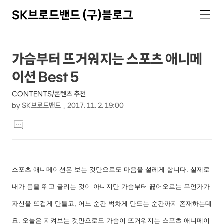
SK브로드밴드 (구)블로그
검
메
색
뉴
상
본
가슴부터 뜨거워지는 스포츠 애니메
문
세
이션 Best 5
제
컨
목
CONTENTS/콘텐츠 추천
텐
by
SK브로드밴드
2017. 11. 2. 19:00
츠
본
댓
문
글
달
기
스포츠 애니메이션은 보는 것만으로도 마음을 설레게 합니다. 실제로
내가 몸을 뛰고 굴리는 것이 아니지만 가슴부터 끓어오르는 무언가가
자신을 뜨겁게 만들고, 어느 순간 벅차게 만드는 순간까지 존재하는데
요. 오늘은 지켜보는 것만으로도 가슴이 뜨거워지는 스포츠 애니메이