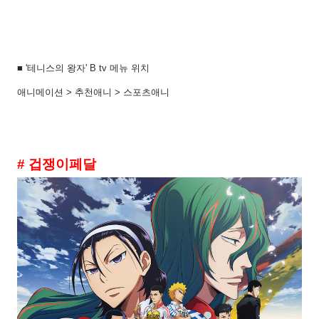
■ '테니스의 왕자' B tv 메뉴 위치
애니메이션 > 추천애니 > 스포츠애니
# 겁쟁이페달