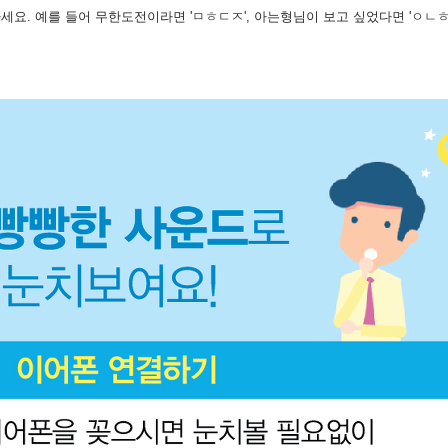
요. 예를 들어 무한도전이라면 'ㅁㅎㄷㅈ', 아는형님이 보고 싶었다면 'ㅇㄴㅎ