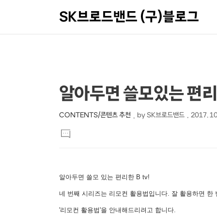
SK브로드밴드 (구)블로그
상
본
알아두면 쓸모있는 편리한
문
세
제
컨
CONTENTS/콘텐츠 추천
by
SK브로드밴드
2017. 10
본
목
텐
댓
문
글
츠
달
기
알아두면 쓸모 있는 편리한 B tv!
네 번째 시리즈는 리모컨 활용법입니다. 잘 활용하면 한 
'리모컨 활용법'을 안내해드리려고 합니다.