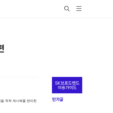
검
메
색
뉴
편
추
SK브로드밴드
가
이용가이드
정
인기글
책을 척척 제시해줄 편리한
보