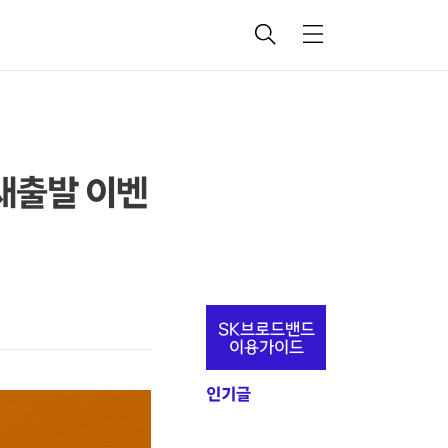
검
메
색
뉴
 새출발 이벤
추
SK브로드밴드
가
이용가이드
정
인기글
보