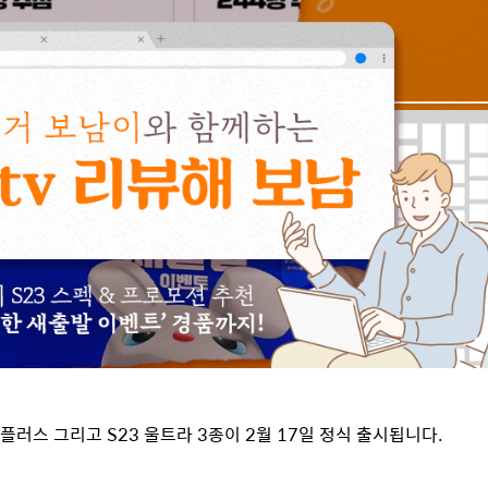
플러스 그리고
S23
울트라
3
종이
2
월
17
일 정식 출시됩니다
.