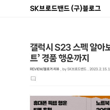
SK브로드밴드 (구)블로그
상
본
갤럭시 S23 스펙 알아
문
세
트’ 경품 행운까지
제
컨
목
텐
REVIEW/블로거 리뷰
by
SK브로드밴드
2023. 2. 15. 
본
츠
댓
문
글
달
기