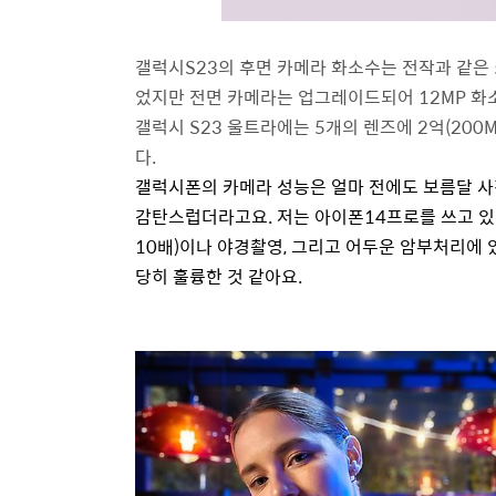
갤럭시
S23
의 후면 카메라 화소수는 전작과 같은
었지만 전면 카메라는 업그레이드되어
12MP
화
갤럭시
S23
울트라에는
5
개의 렌즈에
2
억
(200
다
.
갤럭시폰의 카메라 성능은 얼마 전에도 보름달 사
감탄스럽더라고요
.
저는 아이폰
14
프로를 쓰고 
10
배
)
이나 야경촬영
,
그리고 어두운 암부처리에 있
당히 훌륭한 것 같아요
.