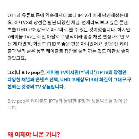
OTT
와 유튜브 등에 익숙해지다 보니
IPTV
가 이제 당연해졌는데
요
, <IPTV>
의 장점은 훨씬 다양한 채널
,
언제라도 보고 싶은 콘텐
츠를
UHD
고해상도로 바로바로 볼 수 있는 것이었습니다
.
하지만
<
케이블
TV>
는 예전 아날로그 방식이라 방송 채널 편성대로만 보
는 게 다였죠
.
화질도
FHD
로 좋은 편은 아니었어요
.
얇은 랜 케이
블과 달리 굵은 동축 케이블로 집안을 둘러 까는 것도 미관상 좋지
않았고요
.
그러나
B tv pop
은
,
케이블
TV
이지만
(='
싸다
') IPTV
의 장점인
다양한 채널과 콘텐츠 선택
, UHD
고해상도
(4K)
화질이 그대로 구
현되는 갓성비
TV
상품입니다
.
B tv pop
은 케이블도
IPTV
와 동일한
IP
망과 셋톱박스를 같이 씁
니다
왜 이제야 나온 거니
?