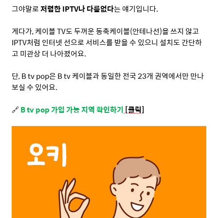
그야말로
저렴한
IPTV
나 다름없다
는 얘기입니다
.
게다가
,
케이블
TV
도 두꺼운 동축케이블
(
안테나선
)
을 쓰지 않고
IPTV
처럼 인터넷 선으로 서비스를 받을 수 있으니 설치도 간단하
고 미관상 더 나아졌어요
.
단
, B tv pop
은
B tv
케이블과 동일한 전국
23
개 권역에서만 만나
보실 수 있어요
.
🔗
B tv pop
가입 가능
지역 확인
하기
[클릭]