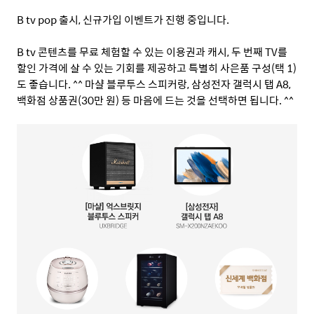
B tv pop
출시
,
신규가입 이벤트가 진행 중입니다
.
B tv
콘텐츠를 무료 체험할 수 있는 이용권과 캐시
,
두 번째
TV
를
할인 가격에 살 수 있는 기회를 제공하고 특별히 사은품 구성
(
택
1)
도 좋습니다
. ^^
마샬 블루투스 스피커랑
,
삼성전자 갤럭시 탭
A8,
백화점 상품권
(30
만 원
)
등 마음에 드는 것을 선택하면 됩니다
. ^^