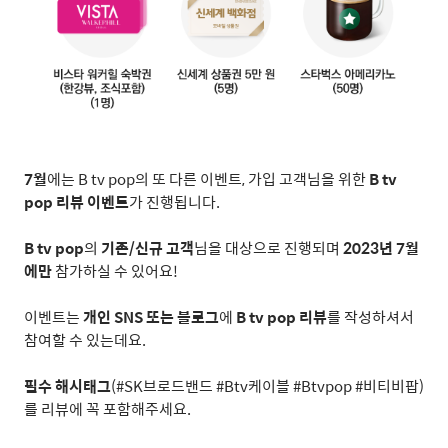
7
월
에는
B tv pop
의 또 다른 이벤트
,
가입 고객님을 위한
B tv
pop
리뷰 이벤트
가 진행됩니다
.
B tv pop
의
기존
/
신규 고객
님을 대상으로 진행되며
2023
년
7
월
에만
참가하실 수 있어요
!
이벤트는
개인
SNS
또는 블로그
에
B tv pop
리뷰
를 작성하셔서
참여할 수 있는데요
.
필수 해시태그
(#SK
브로드밴드
#Btv
케이블
#Btvpop #
비티비팝
)
를 리뷰에 꼭 포함해주세요
.