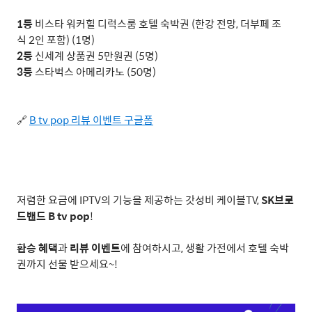
1
등
비스타 워커힐 디럭스룸 호텔 숙박권
(
한강 전망
,
더부페 조
식
2
인 포함
) (1
명
)
2
등
신세계 상품권
5
만원권
(5
명
)
3
등
스타벅스 아메리카노
(50
명
)
🔗
B tv pop
리뷰
이벤트
구글폼
저렴한 요금에
IPTV
의 기능을 제공하는 갓성비 케이블
TV,
SK
브로
드밴드
B tv pop
!
환승 혜택
과
리뷰 이벤트
에 참여하시고
,
생활 가전에서 호텔 숙박
권까지 선물 받으세요
~!