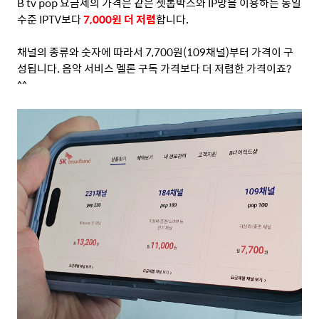
B tv pop
요금제의 가격은 같은 셋톱박스와
IP
망을 이용하는 동일
수준
IPTV
보다
7,000
원 더 저렴
합니다
.
채널의 종류와 숫자에 따라서
7,700
원
(109
채널
)
부터 가격이 구
성됩니다
.
음악 서비스 멜론 구독 가격보다 더 저렴한 가격이죠
?
^^