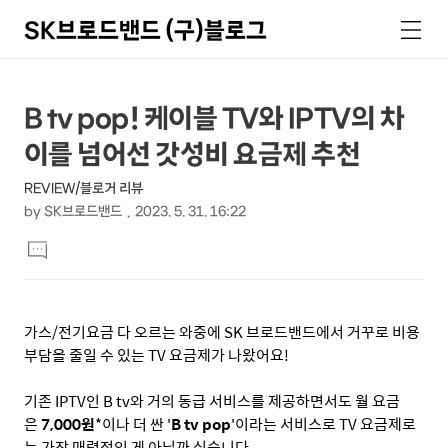
SK브로드밴드 (구)블로그
검
메
색
뉴
상
본
B tv pop! 케이블 TV와 IPTV의 차
문
세
이를 넘어선 갓성비 요금제 추천
제
컨
목
REVIEW/블로거 리뷰
텐
by
SK브로드밴드
2023. 5. 31. 16:22
츠
본
댓
문
글
달
기
가스
/
전기요금 다 오르는 와중에
SK
브로드밴드에서 거꾸로 비용
부담을 줄일 수 있는
TV
요금제가 나왔어요
!
기존
IPTV
인
B tv
와 거의 동급 서비스를 제공하면서도 월 요금
은
7,000
원
*
이나
더 싼
'
B tv pop
'
이라는 서비스로
TV
요금제로
는 가장 매력적인 게 아닐까 싶습니다
.