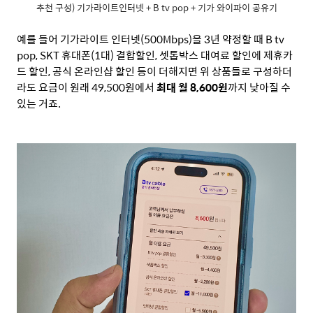
추천 구성) 기가라이트인터넷 + B tv pop + 기가 와이파이 공유기
예를 들어 기가라이트 인터넷
(500Mbps)
을
3
년 약정할 때
B tv
pop, SKT
휴대폰
(1
대
)
결합할인
,
셋톱박스 대여료 할인에 제휴카
드 할인
,
공식 온라인샵 할인 등이 더해지면 위 상품들로 구성하더
라도 요금이 원래
49,500
원에서
최대 월
8,600
원
까지 낮아질 수
있는 거죠
.