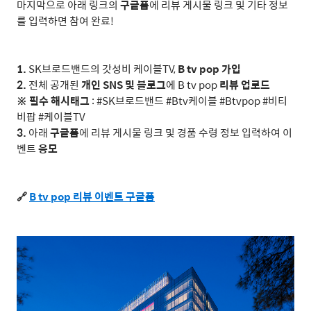
마지막으로 아래 링크의
구글폼
에 리뷰 게시물 링크 및 기타 정보
를 입력하면 참여 완료
!
1.
SK
브로드밴드의 갓성비 케이블
TV,
B tv pop
가입
2.
전체 공개된
개인
SNS
및 블로그
에
B tv pop
리뷰 업로드
※ 필수 해시태그
: #SK
브로드밴드
#Btv
케이블
#Btvpop #
비티
비팝
#
케이블
TV
3.
아래
구글폼
에 리뷰 게시물 링크 및 경품 수령 정보 입력하여 이
벤트
응모
🔗
B tv pop
리뷰
이벤트
구글폼