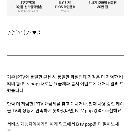
♪
(*
´θ｀
)
ノ
~
♥♬
기존
IPTV
와 동일한 콘텐츠
,
동일한 화질인데 가격은 더 저렴한 비
티비 팝
(B tv pop)
새로운 요금제와 출시 이벤트에 대해서 알려 드
렸습니다
.
만약 더 저렴한
IPTV
요금제를 찾고 계시거나
,
현재 사용 중인 케이
블
TV
의 성능에 만족하지 못하셨다면
, B TV pop
강력
~
추천해요
.
서비스 가능지역이라면 아래 링크에서
B tv pop
을 더 알아보세
요
.