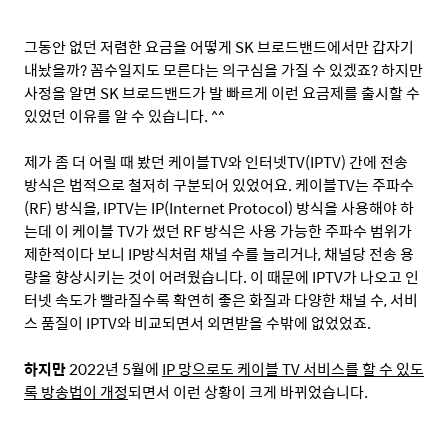
그동안 없던 저렴한 요금을 어떻게
SK
브로드밴드에서만 갑자기
내놨을까
?
꼼수일지도 모른다는 의구심을 가질 수 있겠죠
?
하지만
사정을 알면
SK
브로드밴드가 발 빠르게 이런 요금제를 출시할 수
있었던 이유를 알 수 있습니다
. ^^
제가 좀 더 어릴 때 봤던 케이블
TV
와 인터넷
TV(IPTV)
간에 전송
방식은 법적으로 철저히 구분되어 있었어요
.
케이블
TV
는 주파수
(RF)
방식을
, IPTV
는
IP(Internet Protocol)
방식을 사용해야 하
는데 이 케이블
TV
가 썼던
RF
방식은 사용 가능한 주파수 범위가
제한적이다 보니
IP
방식처럼 채널 수를 늘리거나
,
채널당 전송 용
량을 향상시키는 것이 어려웠습니다
.
이 때문에
IPTV
가 나오고 인
터넷 속도가 빨라질수록 확연히 좋은 화질과 다양한 채널 수
,
서비
스 품질이
IPTV
와 비교되면서 외면받을 수밖에 없었었죠
.
하지만
2022
년
5
월에
IP
망으로도 케이블
TV
서비스를 할 수 있도
록 방송법이 개정
되면서 이런 상황이 크게 바뀌었습니다
.