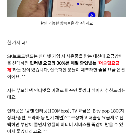
할인 가능한 항목들을 참고하세요
한 가지 더
!
SK
브로드밴드는 인터넷 가입 시 사은품을 받는 대신에 요금감면
을 선택하면
인터넷 요금의
30%
를 매달 할인받는
'
더슬림요금
제
'
라는 것이 있습니다
.
실속파인 분들이 체크하면 좋을 요금 옵션
이에요
. ^^
저는 부모님댁 인터넷을 이걸로 바꾸면 좋겠다 싶어서 추천드리는
데요
,
인터넷은
'
광랜 인터넷
(100Mbps)', TV
요금은
'B tv pop 180(
지
상파
/
종편
,
드라마 등 인기 채널
)'
로 구성하고 더슬림 요금제로 선
택하면 부담이 줄면서 양질의 비티비 서비스를 똑같이 받을 수 있
어서 좋겠더라고요
. ^^