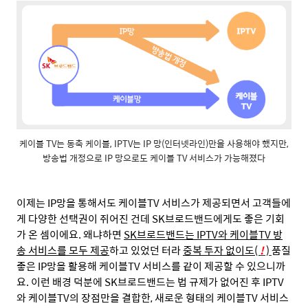
케이블 TV는 동축 케이블, IPTV는 IP 망(인터넷라인)만을 사용해야 했지만,
방송법 개정으로 IP 망으로도 케이블 TV 서비스가 가능해졌다
이제는
IP
망을 통해서도 케이블
TV
서비스가 제공되면서 고객들에
게 다양한 선택권이 쥐어진 건데
SK
브로드밴드에게도 좋은 기회
가 온 셈이에요
.
왜냐하면
SK
브로드밴드는
IPTV
와 케이블
TV
방
송 서비스를 모두 제공
하고 있었던 터라
중복 투자 없이도
(
!
)
품질
좋은
IP
망을 활용해 케이블
TV
서비스를 같이 제공할 수 있으니까
요
.
이런 배경 덕분에
SK
브로드밴드는 법 규제가 없어진 후
IPTV
와 케이블
TV
의 장점만을 결합한
,
새로운 형태의 케이블
TV
서비스