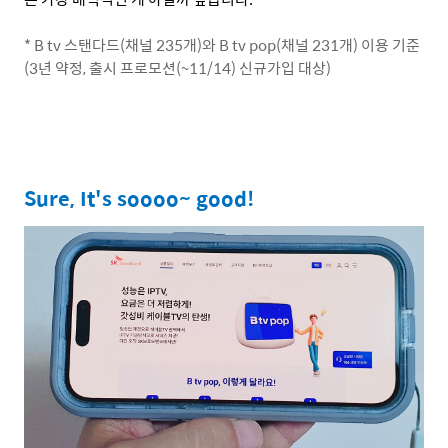
* B tv
스탠다드
(
채널
235
개
)
와
B tv pop(
채널
231
개
)
이용 기준
(3
년 약정
,
출시 프로모션
(~11/14)
신규가입 대상
)
Sure, It's soooo~ good!