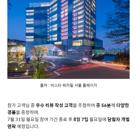
출처 : 비스타 워커힐 서울 홈페이지
참가 고객님 중
우수 리뷰 작성 고객
을 추첨하여
총
56
분
께
다양한
경품
을 증정하며
,
7
월
31
일 월요일 참여 기간 종료 후
8
월
7
일
월요일에
당첨자 개별
연락
예정입니다
.