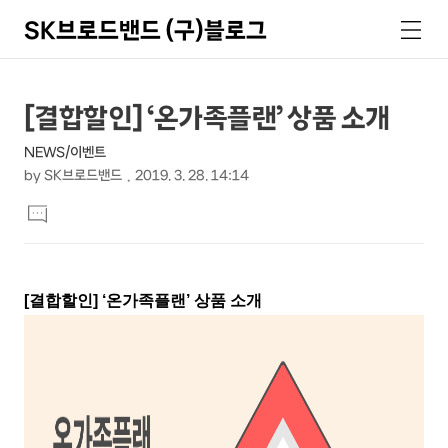
SK브로드밴드 (구)블로그
검
메
색
뉴
상
본
[결합할인] ‘온가족플랜’ 상품 소개
문
세
NEWS/이벤트
제
컨
by
SK브로드밴드
2019. 3. 28. 14:14
목
본
텐
댓
문
글
츠
달
기
[결합할인] ‘온가족플랜’ 상품 소개